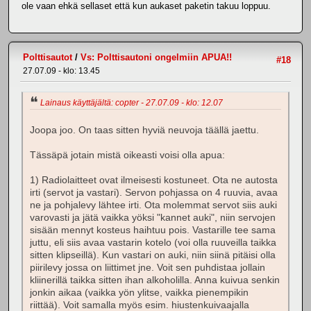
ole vaan ehkä sellaset että kun aukaset paketin takuu loppuu.
Polttisautot
/
Vs: Polttisautoni ongelmiin APUA!!
#18
27.07.09 - klo: 13.45
Lainaus käyttäjältä: copter - 27.07.09 - klo: 12.07
Joopa joo. On taas sitten hyviä neuvoja täällä jaettu.
Tässäpä jotain mistä oikeasti voisi olla apua:
1) Radiolaitteet ovat ilmeisesti kostuneet. Ota ne autosta
irti (servot ja vastari). Servon pohjassa on 4 ruuvia, avaa
ne ja pohjalevy lähtee irti. Ota molemmat servot siis auki
varovasti ja jätä vaikka yöksi "kannet auki", niin servojen
sisään mennyt kosteus haihtuu pois. Vastarille tee sama
juttu, eli siis avaa vastarin kotelo (voi olla ruuveilla taikka
sitten klipseillä). Kun vastari on auki, niin siinä pitäisi olla
piirilevy jossa on liittimet jne. Voit sen puhdistaa jollain
kliinerillä taikka sitten ihan alkoholilla. Anna kuivua senkin
jonkin aikaa (vaikka yön ylitse, vaikka pienempikin
riittää). Voit samalla myös esim. hiustenkuivaajalla