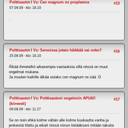
Polttisautot
/
Vs: Cen magnum nx propleema
#15
07.09.09 - klo: 18.10
.
Polttisautot
/
Vs: Servoissa jotain häikkää vai onko?
#16
25.08.09 - klo: 16.10
Älkää ihmetelkö aikasempia vastauksia sillä niissä on muut
ongelmat mukana.
Ja muuten kaikille älkää ostako cen magnum nx:sää :D
Polttisautot
/
Vs: Polttisautoni ongelmiin APUA!!
#17
(kiireesti)
09.08.09 - klo: 11.27
Se on noin ehkä kolme vähän alle kolme kuukautta vanha ja
jenkeistä tilattu ja eikait niissä minun tietääkseni mitään takuita