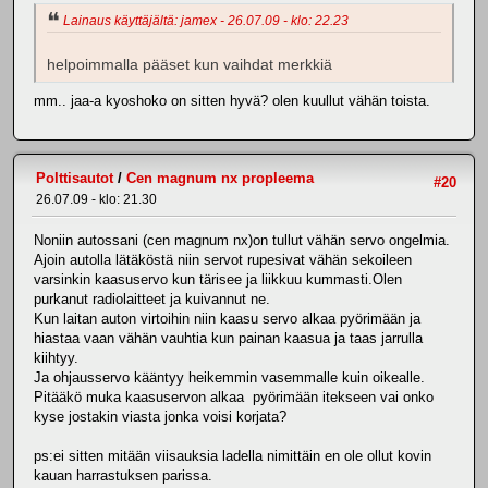
Lainaus käyttäjältä: jamex - 26.07.09 - klo: 22.23
helpoimmalla pääset kun vaihdat merkkiä
mm.. jaa-a kyoshoko on sitten hyvä? olen kuullut vähän toista.
Polttisautot
/
Cen magnum nx propleema
#20
26.07.09 - klo: 21.30
Noniin autossani (cen magnum nx)on tullut vähän servo ongelmia.
Ajoin autolla lätäköstä niin servot rupesivat vähän sekoileen
varsinkin kaasuservo kun tärisee ja liikkuu kummasti.Olen
purkanut radiolaitteet ja kuivannut ne.
Kun laitan auton virtoihin niin kaasu servo alkaa pyörimään ja
hiastaa vaan vähän vauhtia kun painan kaasua ja taas jarrulla
kiihtyy.
Ja ohjausservo kääntyy heikemmin vasemmalle kuin oikealle.
Pitääkö muka kaasuservon alkaa pyörimään itekseen vai onko
kyse jostakin viasta jonka voisi korjata?
ps:ei sitten mitään viisauksia ladella nimittäin en ole ollut kovin
kauan harrastuksen parissa.