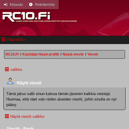
Kirjaudu
Rekisteröidy
Päävalikko
RC10.FI
/
Käyttäjän Nayb profiili
/
Näytä viestit
/
Viestit
valikko
Näytä viestit
Tämä jakso sallii sinun katsoa tämän jäsenen kaikkia viestejä.
Huomaa, että näet vain niiden alueiden viestit, joihin sinulla on nyt
pääsy.
Näytä viestit valikko
Viestit - Nayb