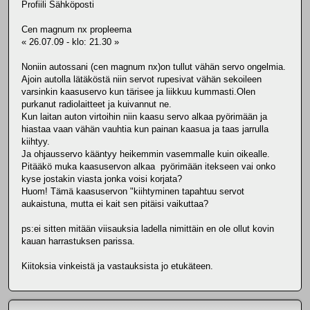
Profiili Sähköposti
Cen magnum nx propleema
« 26.07.09 - klo: 21.30 »
Noniin autossani (cen magnum nx)on tullut vähän servo ongelmia.
Ajoin autolla lätäköstä niin servot rupesivat vähän sekoileen
varsinkin kaasuservo kun tärisee ja liikkuu kummasti.Olen
purkanut radiolaitteet ja kuivannut ne.
Kun laitan auton virtoihin niin kaasu servo alkaa pyörimään ja
hiastaa vaan vähän vauhtia kun painan kaasua ja taas jarrulla
kiihtyy.
Ja ohjausservo kääntyy heikemmin vasemmalle kuin oikealle.
Pitääkö muka kaasuservon alkaa pyörimään itekseen vai onko
kyse jostakin viasta jonka voisi korjata?
Huom! Tämä kaasuservon "kiihtyminen tapahtuu servot
aukaistuna, mutta ei kait sen pitäisi vaikuttaa?
ps:ei sitten mitään viisauksia ladella nimittäin en ole ollut kovin
kauan harrastuksen parissa.
Kiitoksia vinkeistä ja vastauksista jo etukäteen.