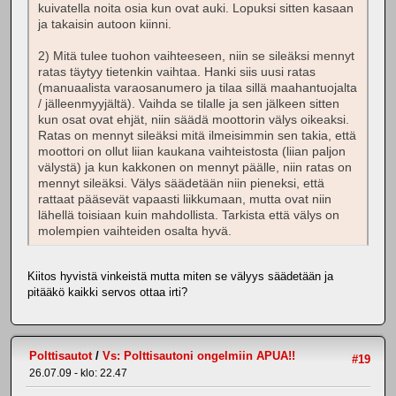
kuivatella noita osia kun ovat auki. Lopuksi sitten kasaan
ja takaisin autoon kiinni.
2) Mitä tulee tuohon vaihteeseen, niin se sileäksi mennyt
ratas täytyy tietenkin vaihtaa. Hanki siis uusi ratas
(manuaalista varaosanumero ja tilaa sillä maahantuojalta
/ jälleenmyyjältä). Vaihda se tilalle ja sen jälkeen sitten
kun osat ovat ehjät, niin säädä moottorin välys oikeaksi.
Ratas on mennyt sileäksi mitä ilmeisimmin sen takia, että
moottori on ollut liian kaukana vaihteistosta (liian paljon
välystä) ja kun kakkonen on mennyt päälle, niin ratas on
mennyt sileäksi. Välys säädetään niin pieneksi, että
rattaat pääsevät vapaasti liikkumaan, mutta ovat niin
lähellä toisiaan kuin mahdollista. Tarkista että välys on
molempien vaihteiden osalta hyvä.
Kiitos hyvistä vinkeistä mutta miten se välyys säädetään ja
pitääkö kaikki servos ottaa irti?
Polttisautot
/
Vs: Polttisautoni ongelmiin APUA!!
#19
26.07.09 - klo: 22.47