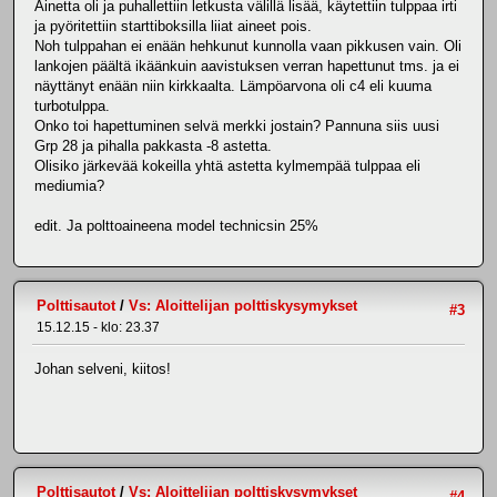
Ainetta oli ja puhallettiin letkusta välillä lisää, käytettiin tulppaa irti
ja pyöritettiin starttiboksilla liiat aineet pois.
Noh tulppahan ei enään hehkunut kunnolla vaan pikkusen vain. Oli
lankojen päältä ikäänkuin aavistuksen verran hapettunut tms. ja ei
näyttänyt enään niin kirkkaalta. Lämpöarvona oli c4 eli kuuma
turbotulppa.
Onko toi hapettuminen selvä merkki jostain? Pannuna siis uusi
Grp 28 ja pihalla pakkasta -8 astetta.
Olisiko järkevää kokeilla yhtä astetta kylmempää tulppaa eli
mediumia?
edit. Ja polttoaineena model technicsin 25%
Polttisautot
/
Vs: Aloittelijan polttiskysymykset
#3
15.12.15 - klo: 23.37
Johan selveni, kiitos!
Polttisautot
/
Vs: Aloittelijan polttiskysymykset
#4