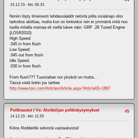
15.12.15 - klo: 00.33
Noniin löyty ilmeisesti tehdassäädöt netistä joilla sisäänajo olisi
tarkoitus aloittaa, mutta kun on lontooksi niin ei ymmärrä mitä nuo
tuolla mitalla meinaa eli siellä lukee näin: GRP .28 Tuned Engine
(LOSR2010)
High Speed:
.045 in from flush
Low Speed:
.045 out from flush
Idle Speed:
.030 in from flush
From flush??? Tuumiahan noi yksiköt on mutta...
Tässä vielä linkki jos tarttee
http://www.losi.com/Articles/Article.aspx?ArticleID=1897
Polttisautot
/
Vs: Aloittelijan polttiskysymykset
#5
14.12.15 - klo: 11.55
Kiitos Rodderille selvistä vastauksista!