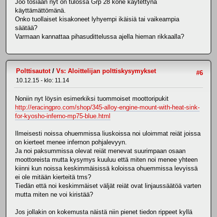
Joo tosiaan nyt on tulossa Grp 28 kone käytettynä
käyttämättömänä.
Onko tuollaiset kisakoneet lyhyempi ikäisiä tai vaikeampia
säätää?
Varmaan kannattaa pihasudittelussa ajella hieman rikkaalla?
Polttisautot
/
Vs: Aloittelijan polttiskysymykset
#6
10.12.15 - klo: 11.14
Noniin nyt löysin esimerkiksi tuommoiset moottoripukit
http://eracingpro.com/shop/345-alloy-engine-mount-with-heat-sink-
for-kyosho-inferno-mp75-blue.html
Ilmeisesti noissa ohuemmissa liuskoissa noi uloimmat reiät joissa
on kierteet menee infernon pohjalevyyn.
Ja noi paksummissa olevat reiät menevat suurimpaan osaan
moottoreista mutta kysymys kuuluu että miten noi menee yhteen
kiinni kun noissa keskimmäisissä koloissa ohuemmissa levyissä
ei ole mitään kierteitä tms?
Tiedän että noi keskimmäiset väljät reiät ovat linjaussäätöä varten
mutta miten ne voi kiristää?
Jos jollakin on kokemusta näistä niin pienet tiedon rippeet kyllä