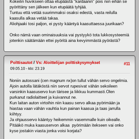
Kokeilin huvikseen ottaa etupäästä "kardaanin" pois niin eihän se
pyörittäny sen jälkeen kun etupäätä tyhjää.
Tuntuu että vetää suurimmaksi osaksi edestä, vasta reilulla
kaasulla alkaa vetää takaa.
Aliohjaaki tosi paljon, ei pysty kääntyä kaasuttaessa juurikaan?
Onko nämä vaan ominaisuuksia vai pystyykö tota lukkosysteemiä
jotenkin säätämään ettei pyöritä aina kevyimmästä pyörästä?
Polttisautot
/
Vs: Aloittelijan polttiskysymykset
#11
09.05.10 - klo: 23.19
Noniin autossani (cen magnum nx)on tullut vähän servo ongelmia.
Ajoin autolla lätäköstä niin servot rupesivat vähän sekoileen
varsinkin kaasuservo kun tärisee ja liikkuu kummasti.Olen
purkanut radiolaitteet ja kuivannut ne.
Kun laitan auton virtoihin niin kaasu servo alkaa pyörimään ja
hiastaa vaan vähän vauhtia kun painan kaasua ja taas jarrulla
kiihtyy.
Ja ohjausservo kääntyy heikemmin vasemmalle kuin oikealle.
Pitääkö muka kaasuservon alkaa pyörimään itekseen vai onko
kyse jostakin viasta jonka voisi korjata?