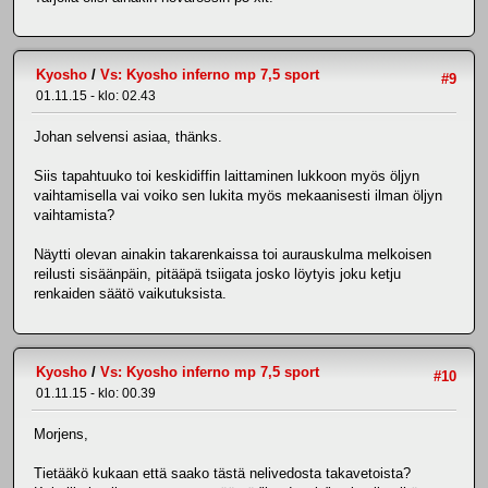
Kyosho
/
Vs: Kyosho inferno mp 7,5 sport
#9
01.11.15 - klo: 02.43
Johan selvensi asiaa, thänks.
Siis tapahtuuko toi keskidiffin laittaminen lukkoon myös öljyn
vaihtamisella vai voiko sen lukita myös mekaanisesti ilman öljyn
vaihtamista?
Näytti olevan ainakin takarenkaissa toi aurauskulma melkoisen
reilusti sisäänpäin, pitääpä tsiigata josko löytyis joku ketju
renkaiden säätö vaikutuksista.
Kyosho
/
Vs: Kyosho inferno mp 7,5 sport
#10
01.11.15 - klo: 00.39
Morjens,
Tietääkö kukaan että saako tästä nelivedosta takavetoista?