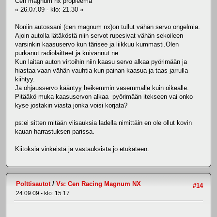
Cen magnum nx propleema
« 26.07.09 - klo: 21.30 »
Noniin autossani (cen magnum nx)on tullut vähän servo ongelmia.
Ajoin autolla lätäköstä niin servot rupesivat vähän sekoileen
varsinkin kaasuservo kun tärisee ja liikkuu kummasti.Olen
purkanut radiolaitteet ja kuivannut ne.
Kun laitan auton virtoihin niin kaasu servo alkaa pyörimään ja
hiastaa vaan vähän vauhtia kun painan kaasua ja taas jarrulla
kiihtyy.
Ja ohjausservo kääntyy heikemmin vasemmalle kuin oikealle.
Pitääkö muka kaasuservon alkaa pyörimään itekseen vai onko
kyse jostakin viasta jonka voisi korjata?
ps:ei sitten mitään viisauksia ladella nimittäin en ole ollut kovin
kauan harrastuksen parissa.
Kiitoksia vinkeistä ja vastauksista jo etukäteen.
Polttisautot
/
Vs: Cen Racing Magnum NX
#14
24.09.09 - klo: 15.17