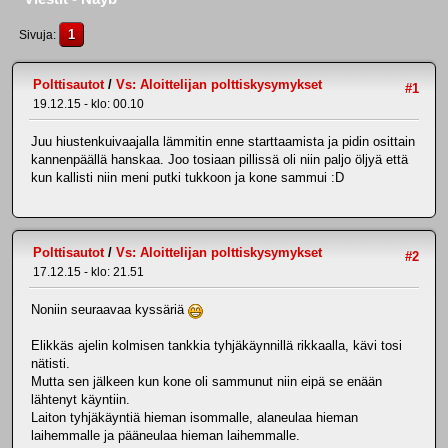
1
Sivuja
Polttisautot
/
Vs: Aloittelijan polttiskysymykset
#1
19.12.15 - klo: 00.10
Juu hiustenkuivaajalla lämmitin enne starttaamista ja pidin osittain
kannenpäällä hanskaa. Joo tosiaan pillissä oli niin paljo öljyä että
kun kallisti niin meni putki tukkoon ja kone sammui :D
Polttisautot
/
Vs: Aloittelijan polttiskysymykset
#2
17.12.15 - klo: 21.51
Noniin seuraavaa kyssäriä
Elikkäs ajelin kolmisen tankkia tyhjäkäynnillä rikkaalla, kävi tosi
nätisti.
Mutta sen jälkeen kun kone oli sammunut niin eipä se enään
lähtenyt käyntiin.
Laiton tyhjäkäyntiä hieman isommalle, alaneulaa hieman
laihemmalle ja pääneulaa hieman laihemmalle.