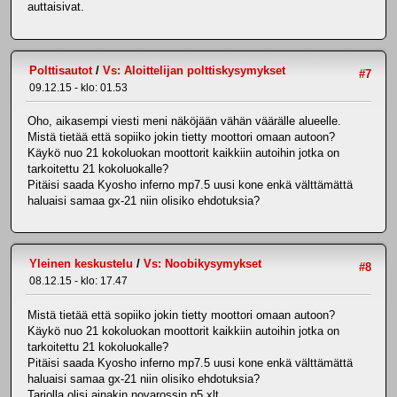
auttaisivat.
Polttisautot
/
Vs: Aloittelijan polttiskysymykset
#7
09.12.15 - klo: 01.53
Oho, aikasempi viesti meni näköjään vähän väärälle alueelle.
Mistä tietää että sopiiko jokin tietty moottori omaan autoon?
Käykö nuo 21 kokoluokan moottorit kaikkiin autoihin jotka on
tarkoitettu 21 kokoluokalle?
Pitäisi saada Kyosho inferno mp7.5 uusi kone enkä välttämättä
haluaisi samaa gx-21 niin olisiko ehdotuksia?
Yleinen keskustelu
/
Vs: Noobikysymykset
#8
08.12.15 - klo: 17.47
Mistä tietää että sopiiko jokin tietty moottori omaan autoon?
Käykö nuo 21 kokoluokan moottorit kaikkiin autoihin jotka on
tarkoitettu 21 kokoluokalle?
Pitäisi saada Kyosho inferno mp7.5 uusi kone enkä välttämättä
haluaisi samaa gx-21 niin olisiko ehdotuksia?
Tarjolla olisi ainakin novarossin p5 xlt.