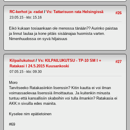
RC-kerhot ja -radat
/
Vs: Tattarisuon rata Helsingissä
#26
23.05.15 - klo: 15.16
Eikö kukaan tosiaankaan ole menossa tänään?? Aurinko paistaa
ja linnut laulaa ja kone pitäis sisäänajaa huomista varten.
Nimenhuudossa on syvä hiljaisuus
Kilpailukutsut
/
Vs: KILPAILUKUTSU - TP-10 SM I +
#27
Ratakasi I 24.5.2015 Kuusankoski
07.05.15 - klo: 09.30
Moro
Tarvitseeko Ratakasiinkin lisenssin? Kitin kautta ei voi ilman
voimassaolevaa lisenssiä ilmoittautua. Ja kuitenkin minusta
tuntuu että kansallisiin skaboihin voi tulla ilmankin? Ratakasia ei
AKK:n sivuilla edes mainita.
Kyselee nim epätietoinen
#69