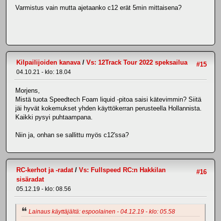
Varmistus vain mutta ajetaanko c12 erät 5min mittaisena?
Kilpailijoiden kanava
/
Vs: 12Track Tour 2022 speksailua
#15
04.10.21 - klo: 18.04
Morjens,
Mistä tuota Speedtech Foam liquid -pitoa saisi kätevimmin? Siitä
jäi hyvät kokemukset yhden käyttökerran perusteella Hollannista.
Kaikki pysyi puhtaampana.
Niin ja, onhan se sallittu myös c12'ssa?
RC-kerhot ja -radat
/
Vs: Fullspeed RC:n Hakkilan
#16
sisäradat
05.12.19 - klo: 08.56
Lainaus käyttäjältä: espoolainen - 04.12.19 - klo: 05.58