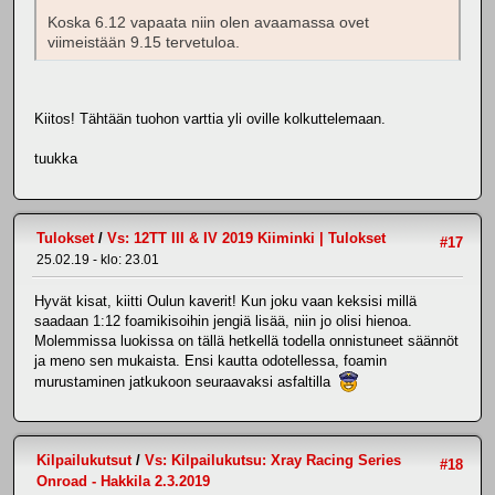
Koska 6.12 vapaata niin olen avaamassa ovet
viimeistään 9.15 tervetuloa.
Kiitos! Tähtään tuohon varttia yli oville kolkuttelemaan.
tuukka
Tulokset
/
Vs: 12TT III & IV 2019 Kiiminki | Tulokset
#17
25.02.19 - klo: 23.01
Hyvät kisat, kiitti Oulun kaverit! Kun joku vaan keksisi millä
saadaan 1:12 foamikisoihin jengiä lisää, niin jo olisi hienoa.
Molemmissa luokissa on tällä hetkellä todella onnistuneet säännöt
ja meno sen mukaista. Ensi kautta odotellessa, foamin
murustaminen jatkukoon seuraavaksi asfaltilla
Kilpailukutsut
/
Vs: Kilpailukutsu: Xray Racing Series
#18
Onroad - Hakkila 2.3.2019