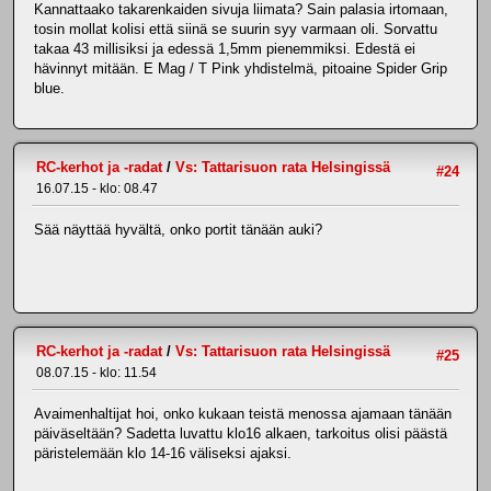
Kannattaako takarenkaiden sivuja liimata? Sain palasia irtomaan,
tosin mollat kolisi että siinä se suurin syy varmaan oli. Sorvattu
takaa 43 millisiksi ja edessä 1,5mm pienemmiksi. Edestä ei
hävinnyt mitään. E Mag / T Pink yhdistelmä, pitoaine Spider Grip
blue.
RC-kerhot ja -radat
/
Vs: Tattarisuon rata Helsingissä
#24
16.07.15 - klo: 08.47
Sää näyttää hyvältä, onko portit tänään auki?
RC-kerhot ja -radat
/
Vs: Tattarisuon rata Helsingissä
#25
08.07.15 - klo: 11.54
Avaimenhaltijat hoi, onko kukaan teistä menossa ajamaan tänään
päiväseltään? Sadetta luvattu klo16 alkaen, tarkoitus olisi päästä
päristelemään klo 14-16 väliseksi ajaksi.