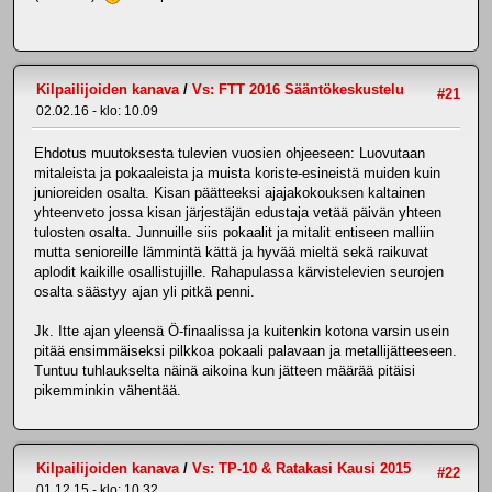
Kilpailijoiden kanava
/
Vs: FTT 2016 Sääntökeskustelu
#21
02.02.16 - klo: 10.09
Ehdotus muutoksesta tulevien vuosien ohjeeseen: Luovutaan
mitaleista ja pokaaleista ja muista koriste-esineistä muiden kuin
junioreiden osalta. Kisan päätteeksi ajajakokouksen kaltainen
yhteenveto jossa kisan järjestäjän edustaja vetää päivän yhteen
tulosten osalta. Junnuille siis pokaalit ja mitalit entiseen malliin
mutta senioreille lämmintä kättä ja hyvää mieltä sekä raikuvat
aplodit kaikille osallistujille. Rahapulassa kärvistelevien seurojen
osalta säästyy ajan yli pitkä penni.
Jk. Itte ajan yleensä Ö-finaalissa ja kuitenkin kotona varsin usein
pitää ensimmäiseksi pilkkoa pokaali palavaan ja metallijätteeseen.
Tuntuu tuhlaukselta näinä aikoina kun jätteen määrää pitäisi
pikemminkin vähentää.
Kilpailijoiden kanava
/
Vs: TP-10 & Ratakasi Kausi 2015
#22
01.12.15 - klo: 10.32