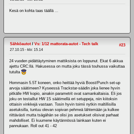
Kesä on kohta taas täällä ...
Sähköautot
/
Vs: 1/12 mattorata-autot - Tech talk
#23
27.10.15 - klo: 15.14
24 vuoden pidättäytyminen mattiksista on loppunut. Ekat 6 akkua
ajettu CRC:llä. Hakusessa on mutta joku tässä touhussa vaikuttaa
tutulta
Hommasin 5.5T koneen, onko heittää hyviä Boost/Punch set-up
arvoja säätimeen? Kyseessä Trackstar-säädin joka lienee hyvin
pitkälle HW kopio, ainakin parametrit ovat samankaltaisia. Eli jos
joku on testaillut HW 1S säätimellä eri setuppeja, niin kiitoksin
ottaisin vinkkejä vastaan. Tosin hyvin toimii nytkin maltillisilla
asetuksilla, tuntuu olevan sopivan pehmeä lähtemään ja kulkee
riittävästi mutta tsägähän se olisi jos asetukset olisivat parhaat
mahdolliset. Ei kuumene käytännössä lainkaan kuten ei
pannukaan. Roll out 41 - 42