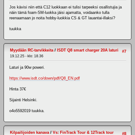
Jos kävisi niin että C12 luokkaan ei tulisi tarpeeksi osallistujia ja
näin tämä foam-SM-luokka jäisi ajamatta, voidaanko tulla
reenaamaan jo noita hobby-luokkia CS & GT lauantai-illaksi?
tuukka
Myydään RC-tarvikkeita
/
ISDT Q8 smart charger 20A laturi
#7
19.12.25 - klo: 18.36
Laturi ja 90w poweri.
https://www.isdt.co/down/pdf/Q8_EN.pdf
Hinta 37€
Sijainti Helsinki.
o4o5592019 tuukka.
Kilpailijoiden kanava
/
Vs: FinTrack Tour & 12Track tour
#8