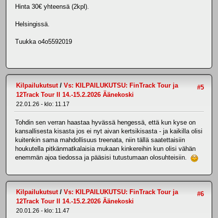
Hinta 30€ yhteensä (2kpl).
Helsingissä.
Tuukka o4o5592019
Kilpailukutsut
/
Vs: KILPAILUKUTSU: FinTrack Tour ja
#5
12Track Tour II 14.-15.2.2026 Äänekoski
22.01.26 - klo: 11.17
Tohdin sen verran haastaa hyvässä hengessä, että kun kyse on
kansallisesta kisasta jos ei nyt aivan kertsikisasta - ja kaikilla olisi
kuitenkin sama mahdollisuus treenata, niin tällä saatettaisiin
houkutella pitkänmatkalaisia mukaan kinkereihin kun olisi vähän
enemmän ajoa tiedossa ja pääsisi tutustumaan olosuhteisiin.
Kilpailukutsut
/
Vs: KILPAILUKUTSU: FinTrack Tour ja
#6
12Track Tour II 14.-15.2.2026 Äänekoski
20.01.26 - klo: 11.47