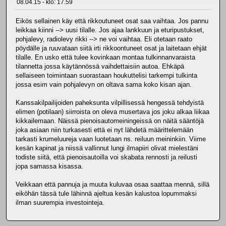
08.04.15 - klo: 17.59
Eikös sellainen käy että rikkoutuneet osat saa vaihtaa. Jos pannu
leikkaa kiinni --> uusi tilalle. Jos ajaa lankkuun ja eturipustukset,
pohjalevy, radiolevy rikki --> ne voi vaihtaa. Eli otetaan raato
pöydälle ja ruuvataan siitä irti rikkoontuneet osat ja laitetaan ehjät
tilalle. En usko että tulee kovinkaan montaa tulkinnanvaraista
tilannetta jossa käytännössä vaihdettaisiin autoa. Ehkäpä
sellaiseen toimintaan suorastaan houkuttelisi tarkempi tulkinta
jossa esim vain pohjalevyn on oltava sama koko kisan ajan.
Kanssakilpailijoiden paheksunta vilpillisessä hengessä tehdyistä
elimen (potilaan) siirroista on oleva musertava jos joku alkaa liikaa
kikkailemaan. Näissä pienoisautomeiningeissä on näitä sääntöjä
joka asiaan niin turkasesti että ei nyt lähdetä määrittelemään
tarkasti krumeluureja vaan luotetaan ns. reiluun meininkiin. Viime
kesän kapinat ja niissä vallinnut lungi ilmapiiri olivat mielestäni
todiste siitä, että pienoisautoilla voi skabata rennosti ja reilusti
jopa samassa kisassa.
Veikkaan että pannuja ja muuta kuluvaa osaa saattaa mennä, sillä
eiköhän tässä tule lähinnä ajeltua kesän kalustoa lopummaksi
ilman suurempia investointeja.