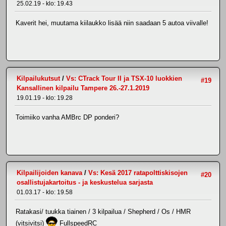
25.02.19 - klo: 19.43
Kaverit hei, muutama kiilaukko lisää niin saadaan 5 autoa viivalle!
Kilpailukutsut
/
Vs: CTrack Tour II ja TSX-10 luokkien
#19
Kansallinen kilpailu Tampere 26.-27.1.2019
19.01.19 - klo: 19.28
Toimiiko vanha AMBrc DP ponderi?
Kilpailijoiden kanava
/
Vs: Kesä 2017 ratapolttiskisojen
#20
osallistujakartoitus - ja keskustelua sarjasta
01.03.17 - klo: 19.58
Ratakasi/ tuukka tiainen / 3 kilpailua / Shepherd / Os / HMR
(vitsivitsi)
FullspeedRC