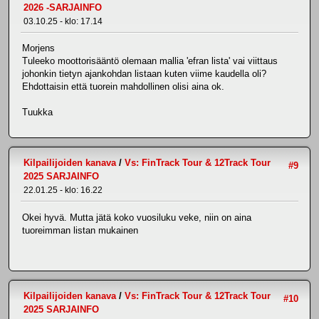
2026 -SARJAINFO
03.10.25 - klo: 17.14
Morjens
Tuleeko moottorisääntö olemaan mallia 'efran lista' vai viittaus
johonkin tietyn ajankohdan listaan kuten viime kaudella oli?
Ehdottaisin että tuorein mahdollinen olisi aina ok.
Tuukka
Kilpailijoiden kanava
/
Vs: FinTrack Tour & 12Track Tour
#9
2025 SARJAINFO
22.01.25 - klo: 16.22
Okei hyvä. Mutta jätä koko vuosiluku veke, niin on aina
tuoreimman listan mukainen
Kilpailijoiden kanava
/
Vs: FinTrack Tour & 12Track Tour
#10
2025 SARJAINFO