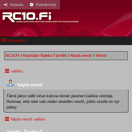
Kirjaudu
Rekisteröidy
Päävalikko
RC10.FI
/
Käyttäjän Tuukka T profiili
/
Näytä viestit
/
Viestit
valikko
Näytä viestit
Tämä jakso sallii sinun katsoa tämän jäsenen kaikkia viestejä.
Huomaa, että näet vain niiden alueiden viestit, joihin sinulla on nyt
pääsy.
Näytä viestit valikko
Viestit - Tuukka T