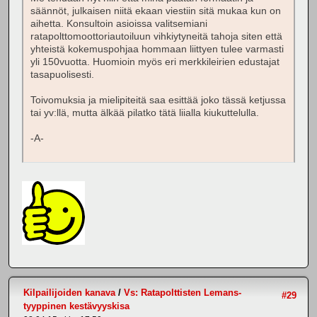
säännöt, julkaisen niitä ekaan viestiin sitä mukaa kun on
aihetta. Konsultoin asioissa valitsemiani
ratapolttomoottoriautoiluun vihkiytyneitä tahoja siten että
yhteistä kokemuspohjaa hommaan liittyen tulee varmasti
yli 150vuotta. Huomioin myös eri merkkileirien edustajat
tasapuolisesti.
Toivomuksia ja mielipiteitä saa esittää joko tässä ketjussa
tai yv:llä, mutta älkää pilatko tätä liialla kiukuttelulla.
-A-
Kilpailijoiden kanava
/
Vs: Ratapolttisten Lemans-
#29
tyyppinen kestävyyskisa