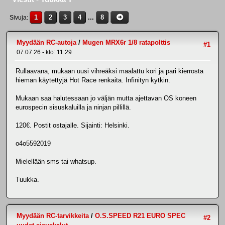
1
2
3
4
...
8
Sivuja
Myydään RC-autoja
/
Mugen MRX6r 1/8 ratapolttis
#1
07.07.26 - klo: 11.29
Rullaavana, mukaan uusi vihreäksi maalattu kori ja pari kierrosta
hieman käytettyjä Hot Race renkaita. Infinityn kytkin.
Mukaan saa halutessaan jo väljän mutta ajettavan OS koneen
eurospecin sisuskaluilla ja ninjan pillillä.
120€. Postit ostajalle. Sijainti: Helsinki.
o4o5592019
Mielellään sms tai whatsup.
Tuukka.
Myydään RC-tarvikkeita
/
O.S.SPEED R21 EURO SPEC
#2