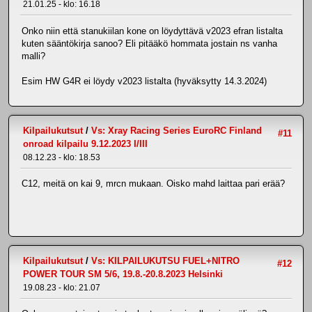
21.01.25 - klo: 16.18
Onko niin että stanukiilan kone on löydyttävä v2023 efran listalta
kuten sääntökirja sanoo? Eli pitääkö hommata jostain ns vanha
malli?
Esim HW G4R ei löydy v2023 listalta (hyväksytty 14.3.2024)
Kilpailukutsut
/
Vs: Xray Racing Series EuroRC Finland
#11
onroad kilpailu 9.12.2023 I/III
08.12.23 - klo: 18.53
C12, meitä on kai 9, mrcn mukaan. Oisko mahd laittaa pari erää?
Kilpailukutsut
/
Vs: KILPAILUKUTSU FUEL+NITRO
#12
POWER TOUR SM 5/6, 19.8.-20.8.2023 Helsinki
19.08.23 - klo: 21.07