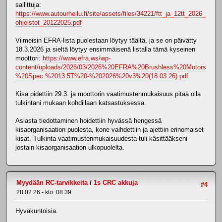
sallittuja:
https://www.autourheilu.fi/site/assets/files/34221/ftt_ja_12tt_2026_
ohjeistot_20122025.pdf
Viimeisin EFRA-lista puolestaan löytyy täältä, ja se on päivätty
18.3.2026 ja sieltä löytyy ensimmäisenä listalla tämä kyseinen
moottori:
https://www.efra.ws/wp-
content/uploads/2026/03/2026%20EFRA%20Brushless%20Motors
%20Spec.%2013.5T%20-%202026%20v3%20(18.03.26).pdf
Kisa pidettiin 29.3. ja moottorin vaatimustenmukaisuus pitää olla
tulkintani mukaan kohdillaan katsastuksessa.
Asiasta tiedottaminen hoidettiin hyvässä hengessä
kisaorganisaation puolesta, kone vaihdettiin ja ajettiin erinomaiset
kisat. Tulkinta vaatimustenmukaisuudesta tuli käsittääkseni
jostain kisaorganisaation ulkopuolelta.
Myydään RC-tarvikkeita
/
1s CRC akkuja
#4
28.02.26 - klo: 08.39
Hyväkuntoisia.