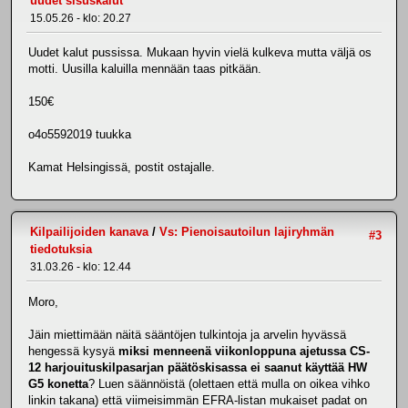
uudet sisuskalut
15.05.26 - klo: 20.27
Uudet kalut pussissa. Mukaan hyvin vielä kulkeva mutta väljä os
motti. Uusilla kaluilla mennään taas pitkään.
150€
o4o5592019 tuukka
Kamat Helsingissä, postit ostajalle.
Kilpailijoiden kanava
/
Vs: Pienoisautoilun lajiryhmän
#3
tiedotuksia
31.03.26 - klo: 12.44
Moro,
Jäin miettimään näitä sääntöjen tulkintoja ja arvelin hyvässä
hengessä kysyä
miksi menneenä viikonloppuna ajetussa CS-
12 harjouituskilpasarjan päätöskisassa ei saanut käyttää HW
G5 konetta
? Luen säännöistä (olettaen että mulla on oikea vihko
linkin takana) että viimeisimmän EFRA-listan mukaiset padat on