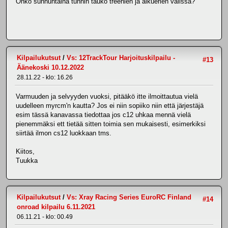
Onko sunnuntaina tunnin tauko treenien ja alkuerien välissä?
Kilpailukutsut
/
Vs: 12TrackTour Harjoituskilpailu -
#13
Äänekoski 10.12.2022
28.11.22 - klo: 16.26
Varmuuden ja selvyyden vuoksi, pitääkö itte ilmoittautua vielä
uudelleen myrcm'n kautta? Jos ei niin sopiiko niin että järjestäjä
esim tässä kanavassa tiedottaa jos c12 uhkaa mennä vielä
pienemmäksi ett tietää sitten toimia sen mukaisesti, esimerkiksi
siirtää ilmon cs12 luokkaan tms.
Kiitos,
Tuukka
Kilpailukutsut
/
Vs: Xray Racing Series EuroRC Finland
#14
onroad kilpailu 6.11.2021
06.11.21 - klo: 00.49