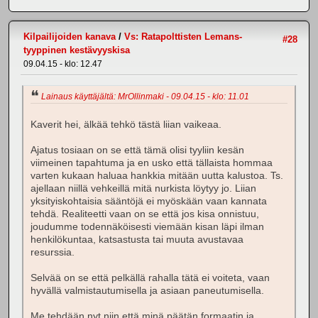
Kilpailijoiden kanava
/
Vs: Ratapolttisten Lemans-
#28
tyyppinen kestävyyskisa
09.04.15 - klo: 12.47
Lainaus käyttäjältä: MrOllinmaki - 09.04.15 - klo: 11.01
Kaverit hei, älkää tehkö tästä liian vaikeaa.
Ajatus tosiaan on se että tämä olisi tyyliin kesän
viimeinen tapahtuma ja en usko että tällaista hommaa
varten kukaan haluaa hankkia mitään uutta kalustoa. Ts.
ajellaan niillä vehkeillä mitä nurkista löytyy jo. Liian
yksityiskohtaisia sääntöjä ei myöskään vaan kannata
tehdä. Realiteetti vaan on se että jos kisa onnistuu,
joudumme todennäköisesti viemään kisan läpi ilman
henkilökuntaa, katsastusta tai muuta avustavaa
resurssia.
Selvää on se että pelkällä rahalla tätä ei voiteta, vaan
hyvällä valmistautumisella ja asiaan paneutumisella.
Me tehdään nyt niin että minä päätän formaatin ja