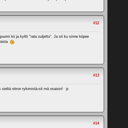
#12
i kii ja kyltti "rata suljettu". Ja sit ku sinne kiipee
toista
#13
s sieltä nitron rykimistä-sit mä osaisin! :p
#14