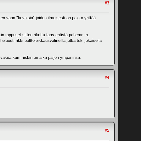
#3
uten vaan "koviksia" joiden ilmeisesti on pakko yrittää
kin rappuset sitten rikottu taas entistä pahemmin.
posti rikki polttoleikkausvälineillä jotka toki jokaisella
, väkeä kummiskin on aika paljon ympäriinsä.
#4
#5