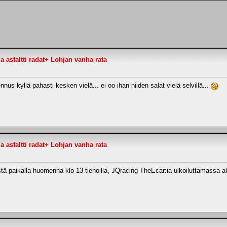
 asfaltti radat+ Lohjan vanha rata
nnus kyllä pahasti kesken vielä... ei oo ihan niiden salat vielä selvillä...
 asfaltti radat+ Lohjan vanha rata
äistä paikalla huomenna klo 13 tienoilla, JQracing TheEcar:ia ulkoiluttamassa 