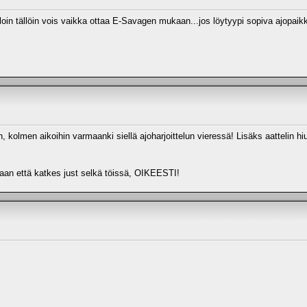
illoin tällöin vois vaikka ottaa E-Savagen mukaan...jos löytyypi sopiva ajopaik
olmen aikoihin varmaanki siellä ajoharjoittelun vieressä! Lisäks aattelin hi
vaan että katkes just selkä töissä, OIKEESTI!