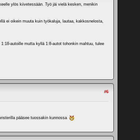
eelle ylös kiivetessään. Työ jäi vielä kesken, menikin
ellä ei oikein muuta kuin työkaluja, lautaa, kakkosnelosta,
 1:18-autoille mutta kyllä 1:8-autot tohonkin mahtuu, tulee
#6
 monsterilla pääsee tuossakin kunnossa