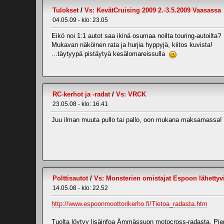
Tulokset
/
Vs: KevätCruising 2009 2.-3.5.2009 Vaasassa
04.05.09 - klo: 23.05
Eikö noi 1:1 autot saa ikinä osumaa noilta touring-autoilta?
Mukavan näköinen rata ja hurjia hyppyjä, kiitos kuvista!
...täytyypä pistäytyä kesälomareissulla
RC-kerhot ja -radat
/
Vs: VRCK
23.05.08 - klo: 16.41
Juu ilman muuta pullo tai pallo, oon mukana maksamassa!
Polttisautot
/
Vs: Monsterien omistajat Espoon lähettyvi
14.05.08 - klo: 22.52
http://www.espoonmoottorikerho.fi/Tietoa_radasta.htm
Tuolta löytyy lisäinfoa Ämmässuon motocross-radasta. Pienin