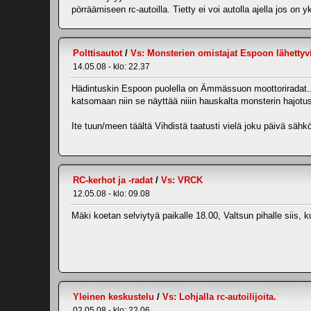
pörräämiseen rc-autoilla. Tietty ei voi autolla ajella jos on y
Polttisautot
/
Vs: Monsterien omistajat Espoon lähettyvi
14.05.08 - klo: 22.37
Hädintuskin Espoon puolella on Ämmässuon moottoriradat... Jo
katsomaan niin se näyttää niiin hauskalta monsterin hajotu
Ite tuun/meen täältä Vihdistä taatusti vielä joku päivä sähkö
RC-kerhot ja -radat
/
Vs: VRCK
12.05.08 - klo: 09.08
Mäki koetan selviytyä paikalle 18.00, Valtsun pihalle siis, ku
Yleinen keskustelu
/
Vs: Lohjalla rc-autoilijoita.
02.05.08 - klo: 22.06