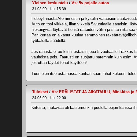
Yleinen keskustelu
/
Vs: 5v pojalle autoa
31.08.09 - klo: 15.39
Hobbylinnasta Atomin ostin ja kyselin varaosien saatavuudest
Auto on tosi vikkelä, liian vikkelä 5-vuotiaalle sanoisin. I
hiekanjyvät löytävät tiensä rattaiden väliin ja sitte niitä saa
Pari kertaa on alkanut kuulua semmoinen räksättävä(olikohan t
työkaluilla säädellä.
Jos rahasta ei oo kiinni ostaisin jopa 5-vuotiaalle Traxxas
vauhdista pois. Taatusti on suojattu paremmin kuin esim. Atom
jos ottaa täydet tehot käyttöön!
Tuon olen itse ostamassa kunhan saan rahat kokoon, tulee mul
Tulokset
/
Vs: ERÄLISTAT JA AIKATAULU, Mini-kisa ja 
24.05.09 - klo: 22.00
Kiitosta, mukavaa oli katsomonkin puolella pojan kanssa ihme