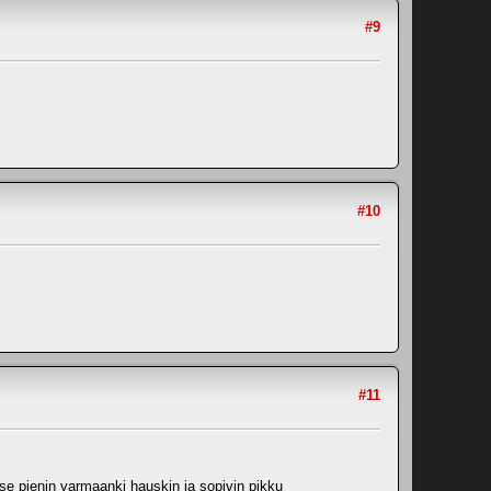
#9
#10
#11
 se pienin varmaanki hauskin ja sopivin pikku