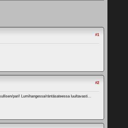
#1
#2
akullisen/pari! Lumihangessa/räntäsateessa luultavasti...