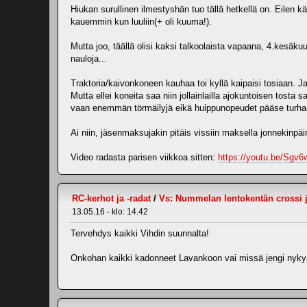
Hiukan surullinen ilmestyshän tuo tällä hetkellä on. Eilen 
kauemmin kun luuliin(+ oli kuuma!).
Mutta joo, täällä olisi kaksi talkoolaista vapaana, 4.kesäku
nauloja...
Traktoria/kaivonkoneen kauhaa toi kyllä kaipaisi tosiaan. Ja 
Mutta ellei koneita saa niin jollainlailla ajokuntoisen tost
vaan enemmän törmäilyjä eikä huippunopeudet pääse turhan
Ai niin, jäsenmaksujakin pitäis vissiin maksella jonnekinpäin 
Video radasta parisen viikkoa sitten:
https://youtu.be/Sgv
RC-kerhot ja -radat
/
Vs: Nummelan lentokentän crossi ja
13.05.16 - klo: 14.42
Tervehdys kaikki Vihdin suunnalta!
Onkohan kaikki kadonneet Lavankoon vai missä jengi nykyää