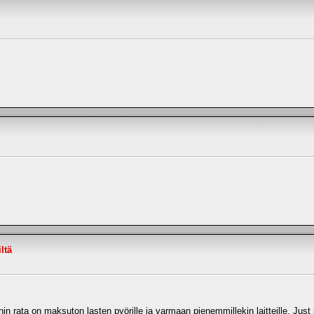
ltä
 rata on maksuton lasten pyörille ja varmaan pienemmillekin laitteille. Just