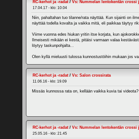
RC-kerhot ja -radat
/
Vs: Nummelan lentokentän crossi ja
17.04.17 - klo: 10.04
Niin, pahaltahan tuo tilanne/rata näyttää. Kun sijainti on il
näyttää todella kovalta ja vaikka mitä, eli paikkaa täytyy ri
Viime vuonna edes hiukan yritin itse korjata, kun ajokorokke
Ilmeisesti mikään ei kestä, pitäisi varmaan valaa kestävästä 
löytyy taskunpohjalta...
Olen kyllä mieluusti tulossa kunnostustöihin mukaan jos v
RC-kerhot ja -radat
/
Vs: Salon crossirata
11.06.16 - klo: 19.09
Missäs kunnossa rata on, kellään vaikka kuvia tai videota?
RC-kerhot ja -radat
/
Vs: Nummelan lentokentän crossi ja
25.05.16 - klo: 21.45