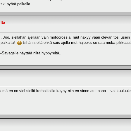
kski pyörä paikalla...
ltä
o, siellähän ajellaan vain motocrossia, mut näkyy vaan olevan tosi usein puom
spaikalta!
Eihän siellä ehkä sais ajella mut hajooks se rata muka pikkuau
-Savagelle näyttää niitä hyppyreitä...
 mä en oo viel siellä kerhotiloilla käyny niin en sinne asti osaa... vai kuuluuk