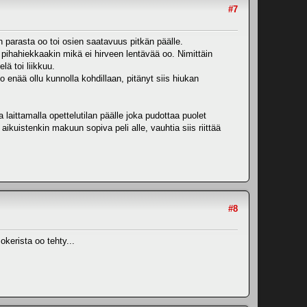
#7
n parasta oo toi osien saatavuus pitkän päälle.
a pihahiekkaakin mikä ei hirveen lentävää oo. Nimittäin
lä toi liikkuu.
o enää ollu kunnolla kohdillaan, pitänyt siis hiukan
laittamalla opettelutilan päälle joka pudottaa puolet
aikuistenkin makuun sopiva peli alle, vauhtia siis riittää
#8
okerista oo tehty...