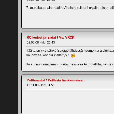
7. toukokuuta alan täältä Vihdistä kulkea Lohjalla töissä, s
RC-kerhot ja -radat
/
Vs: VRCK
02.05.08 - klo: 21.43
Täältä on yks sähkö-Savage lähdössä huomenna ajelemaan, k
vai onx se kovinki kiellettyy?
Ja sunnuntaina ilman muuta messissä Airmotellilla, harmi 
Polttisautot
/
Polttista hankkimassa...
13.11.03 - klo: 01.51