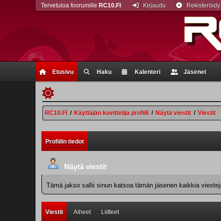
Tervetuloa foorumille
RC10.FI
Kirjaudu
Rekisteröidy
Etusivu
Haku
Kalenteri
Jäsenet
RC10.FI
/
Käyttäjän kuvittelija profiili
/
Näytä viestit
/
Viestit
Profiilin tiedot
Näytä viestit
Tämä jakso sallii sinun katsoa tämän jäsenen kaikkia viestejä.
Viestit
Aiheet
Liitteet