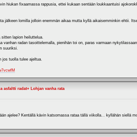
kävin hiukan fixaamassa rappusia, ettei kukaan sentään loukkaantuisi ajokorokk
uta jälkeen lomilla jolloin enemmän aikaa mutta kyllä aikaisemminkin ehtii. Its
sitten lapion heiluttelua.
a saa vanhan radan tasoittelemalla, pienihän toi on, paras varmaan nykytilassaan
 suuriksi.
jos tuolla tulee ajeltua.
6w7vcwfM
 asfaltti radat+ Lohjan vanha rata
n ajelee? Kentällä kävin katsomassa rataa tällä viikolla... kyllähän siellä