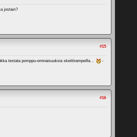
ka jostain?
#15
ukka testata pomppu-ominaisuuksia skeittirampeilla...
-
#16