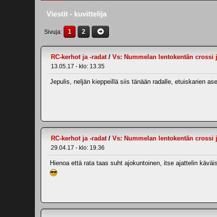
Viestit - kuvittelija
1
2
Sivuja
RC-kerhot ja -radat
/
Vs: Nummelan lentokentän crossi ja
13.05.17 - klo: 13.35
Jepulis, neljän kieppeillä siis tänään radalle, etuiskarien ase
RC-kerhot ja -radat
/
Vs: Nummelan lentokentän crossi ja
29.04.17 - klo: 19.36
Hienoa että rata taas suht ajokuntoinen, itse ajattelin käv