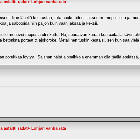
 asfaltti radat+ Lohjan vanha rata
meisesti liian lähellä keskustaa, rata houkuttelee liiaksi mm. mopoilijoita ja mu
kkoa ja sabotoida niin paljon kuin vaan jaksaa ja keksii.
elle meneviä rappusia oli rikottu. No, seuraavan kerran kun paikalla kävin oli
betonista portaat & ajokoroke. Metallinen tuskin kestäisi, sen kun saa vielä hel
aan porukkaa löytyy. Saishan näitä ajopaikkoja enemmän olla täällä etelässä
 asfaltti radat+ Lohjan vanha rata