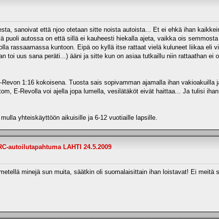
a, sanoivat että njoo otetaan sitte noista autoista... Et ei ehkä ihan kaikkei
kävä puoli autossa on että sillä ei kauheesti hiekalla ajeta, vaikka ois semmost
 olla rassaamassa kuntoon. Eipä oo kyllä itse rattaat vielä kuluneet liikaa eli vie
oi uus sana peräti...) ääni ja sitte kun on asiaa tutkaillu niin rattaathan ei o
 E-Revon 1:16 kokoisena. Tuosta sais sopivamman ajamalla ihan vakioakuilla ja 
, E-Revolla voi ajella jopa lumella, vesilätäköt eivät haittaa... Ja tulisi ihan 
la yhteiskäyttöön aikuisille ja 6-12 vuotiaille lapsille.
RC-autoilutapahtuma LAHTI 24.5.2009
tellä minejä sun muita, säätkin oli suomalaisittain ihan loistavat! Ei meitä s