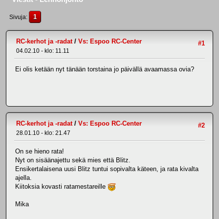
1
Sivuja
RC-kerhot ja -radat
/
Vs: Espoo RC-Center
#1
04.02.10 - klo: 11.11
Ei olis ketään nyt tänään torstaina jo päivällä avaamassa ovia?
RC-kerhot ja -radat
/
Vs: Espoo RC-Center
#2
28.01.10 - klo: 21.47
On se hieno rata!
Nyt on sisäänajettu sekä mies että Blitz.
Ensikertalaisena uusi Blitz tuntui sopivalta käteen, ja rata kivalta
ajella.
Kiitoksia kovasti ratamestareille
Mika