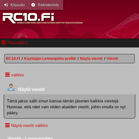
Kirjaudu
Rekisteröidy
Päävalikko
RC10.FI
/
Käyttäjän Lennonjohto profiili
/
Näytä viestit
/
Viestit
valikko
Näytä viestit
Tämä jakso sallii sinun katsoa tämän jäsenen kaikkia viestejä.
Huomaa, että näet vain niiden alueiden viestit, joihin sinulla on nyt
pääsy.
Näytä viestit valikko
Viestit - Lennonjohto