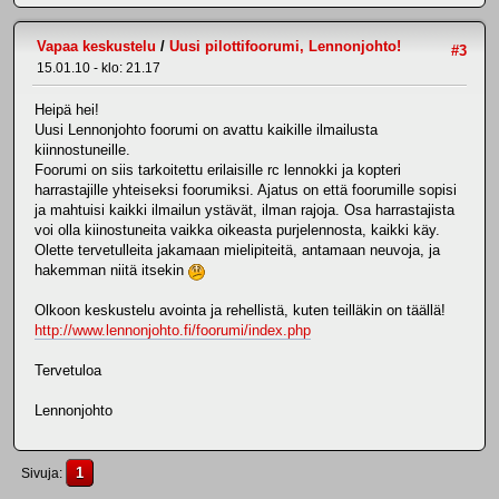
Vapaa keskustelu
/
Uusi pilottifoorumi, Lennonjohto!
#3
15.01.10 - klo: 21.17
Heipä hei!
Uusi Lennonjohto foorumi on avattu kaikille ilmailusta
kiinnostuneille.
Foorumi on siis tarkoitettu erilaisille rc lennokki ja kopteri
harrastajille yhteiseksi foorumiksi. Ajatus on että foorumille sopisi
ja mahtuisi kaikki ilmailun ystävät, ilman rajoja. Osa harrastajista
voi olla kiinostuneita vaikka oikeasta purjelennosta, kaikki käy.
Olette tervetulleita jakamaan mielipiteitä, antamaan neuvoja, ja
hakemman niitä itsekin
Olkoon keskustelu avointa ja rehellistä, kuten teilläkin on täällä!
http://www.lennonjohto.fi/foorumi/index.php
Tervetuloa
Lennonjohto
1
Sivuja