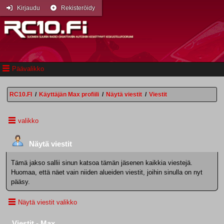
Kirjaudu
Rekisteröidy
Päävalikko
RC10.FI
/
Käyttäjän Max profiili
/
Näytä viestit
/
Viestit
valikko
Näytä viestit
Tämä jakso sallii sinun katsoa tämän jäsenen kaikkia viestejä.
Huomaa, että näet vain niiden alueiden viestit, joihin sinulla on nyt
pääsy.
Näytä viestit valikko
Viestit - Max