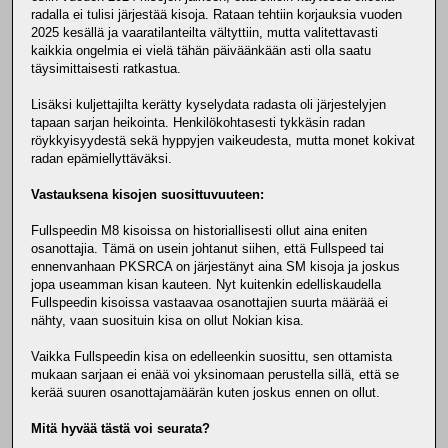
radalla ei tulisi järjestää kisoja. Rataan tehtiin korjauksia vuoden
2025 kesällä ja vaaratilanteilta vältyttiin, mutta valitettavasti
kaikkia ongelmia ei vielä tähän päiväänkään asti olla saatu
täysimittaisesti ratkastua.
Lisäksi kuljettajilta kerätty kyselydata radasta oli järjestelyjen
tapaan sarjan heikointa. Henkilökohtasesti tykkäsin radan
röykkyisyydestä sekä hyppyjen vaikeudesta, mutta monet kokivat
radan epämiellyttäväksi.
Vastauksena kisojen suosittuvuuteen:
Fullspeedin M8 kisoissa on historiallisesti ollut aina eniten
osanottajia. Tämä on usein johtanut siihen, että Fullspeed tai
ennenvanhaan PKSRCA on järjestänyt aina SM kisoja ja joskus
jopa useamman kisan kauteen. Nyt kuitenkin edelliskaudella
Fullspeedin kisoissa vastaavaa osanottajien suurta määrää ei
nähty, vaan suosituin kisa on ollut Nokian kisa.
Vaikka Fullspeedin kisa on edelleenkin suosittu, sen ottamista
mukaan sarjaan ei enää voi yksinomaan perustella sillä, että se
kerää suuren osanottajamäärän kuten joskus ennen on ollut.
Mitä hyvää tästä voi seurata?