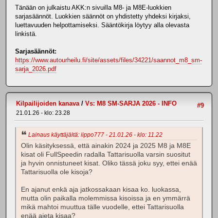
Tänään on julkaistu AKK:n sivuilla M8- ja M8E-luokkien
sarjasäännöt. Luokkien säännöt on yhdistetty yhdeksi kirjaksi,
luettavuuden helpottamiseksi. Sääntökirja löytyy alla olevasta
linkistä.
Sarjasäännöt:
https://www.autourheilu.fi/site/assets/files/34221/saannot_m8_sm-
sarja_2026.pdf
Kilpailijoiden kanava
/
Vs: M8 SM-SARJA 2026 - INFO
#9
21.01.26 - klo: 23.28
Lainaus käyttäjältä: iippo777 - 21.01.26 - klo: 11.22
Olin käsityksessä, että ainakin 2024 ja 2025 M8 ja M8E
kisat oli FullSpeedin radalla Tattarisuolla varsin suositut
ja hyvin onnistuneet kisat. Oliko tässä joku syy, ettei enää
Tattarisuolla ole kisoja?
En ajanut enkä aja jatkossakaan kisaa ko. luokassa,
mutta olin paikalla molemmissa kisoissa ja en ymmärrä
mikä mahtoi muuttua tälle vuodelle, ettei Tattarisuolla
enää ajeta kisaa?