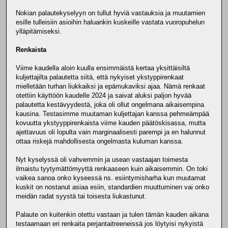
Nokian palautekyselyyn on tullut hyviä vastauksia ja muutamien
esille tulleisiin asioihin haluankin kuskeille vastata vuoropuhelun
ylläpitämiseksi.
Renkaista
Viime kaudella aloin kuulla ensimmäistä kertaa yksittäisiltä
kuljettajilta palautetta siitä, että nykyiset ykstyppirenkaat
mielletään turhan liukkaiksi ja epämukaviksi ajaa. Nämä renkaat
otettiin käyttöön kaudelle 2024 ja saivat aluksi paljon hyvää
palautetta kestävyydestä, joka oli ollut ongelmana aikaisempina
kausina. Testasimme muutaman kuljettajan kanssa pehmeämpää
kovuutta ykstyyppirenkaista viime kauden päätöskisassa, mutta
ajettavuus oli lopulta vain marginaalisesti parempi ja en halunnut
ottaa riskejä mahdollisesta ongelmasta kuluman kanssa.
Nyt kyselyssä oli vahvemmin ja usean vastaajan toimesta
ilmaistu tyytymättömyyttä renkaaseen kuin aikaisemmin. On toki
vaikea sanoa onko kyseessä ns. esiintymisharha kun muutamat
kuskit on nostanut asiaa esiin, standardien muuttuminen vai onko
meidän radat syystä tai toisesta liukastunut.
Palaute on kuitenkin otettu vastaan ja tulen tämän kauden aikana
testaamaan eri renkaita perjantaitreeneissä jos löytyisi nykyistä