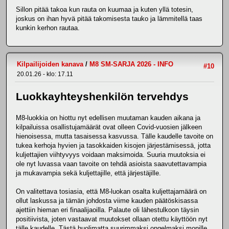
Sillon pitää takoa kun rauta on kuumaa ja kuten yllä totesin,
joskus on ihan hyvä pitää takomisesta tauko ja lämmitellä taas
kunkin kerhon rautaa.
Kilpailijoiden kanava
/
M8 SM-SARJA 2026 - INFO
#10
20.01.26 - klo: 17.11
Luokkayhteyshenkilön tervehdys
M8-luokkia on hiottu nyt edellisen muutaman kauden aikana ja
kilpailuissa osallistujamäärät ovat olleen Covid-vuosien jälkeen
hienoisessa, mutta tasaisessa kasvussa. Tälle kaudelle tavoite on
tukea kerhoja hyvien ja tasokkaiden kisojen järjestämisessä, jotta
kuljettajien viihtyvyys voidaan maksimoida. Suuria muutoksia ei
ole nyt luvassa vaan tavoite on tehdä asioista saavutettavampia
ja mukavampia sekä kuljettajille, että järjestäjille.
On valitettava tosiasia, että M8-luokan osalta kuljettajamäärä on
ollut laskussa ja tämän johdosta viime kauden päätöskisassa
ajettiin hieman eri finaalijaoilla. Palaute oli lähestulkoon täysin
positiivista, joten vastaavat muutokset ollaan otettu käyttöön nyt
tälle kaudelle. Tästä huolimatta suurimmaksi ongelmaksi monille