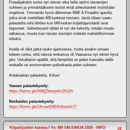
Finaalijakokin tuntui nyt olevan aika lailla optimi tasoerojen
suhteen ja ymmärtääkseni nostot eivät aiheuttaneet myöskään
ongelmia. Ymmärrän hyvin dilemman M8E A-Finaaliin ajavilla,
jotka eivät mielellään M8-luokkaa nostaisi, tästä ollaan saatu
palautetta siitä lähtien kun M8-luokan kuljettajamäärät ovat
tippuneet. Valitettavasti tähän ei nyt ole keksitty mitään muuta
ratkaisua, muuta kuin tasata nostojen määrää mahdollisimman
reiluksi.
Itsellä oli ollut pitkä tauko ajamisesta, mutta ainakin omaan
käteen tuntui, että näissä renkaissa oli Vaasassa nyt oikein hyvä
pito. Uskaltaisin epäillä, että lämpötila on pidon kannalta näille
renkaille se ensimmäinen pullonkaula pidon suhteen.
Antakaahan palautetta, Kiitos!
Vaasan palautekysely:
https://forms.gle/fW6jZbwxpdmi2fUZA
Renkaiden palautekysely:
https://forms.gle/1KvoeQNERz6wvbVJ7
Kilpailijoiden kanava
/
Vs: M8 SM-SARJA 2026 - INFO
#2