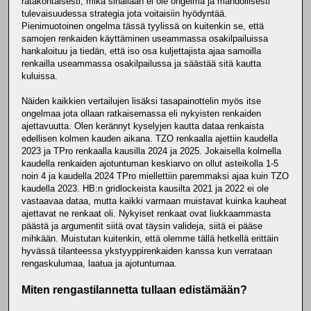
ratakohtaisesti, mikä sinällään ei ole ongelma ja mahdollisesti
tulevaisuudessa strategia jota voitaisiin hyödyntää.
Pienimuotoinen ongelma tässä tyylissä on kuitenkin se, että
samojen renkaiden käyttäminen useammassa osakilpailuissa
hankaloituu ja tiedän, että iso osa kuljettajista ajaa samoilla
renkailla useammassa osakilpailussa ja säästää sitä kautta
kuluissa.
Näiden kaikkien vertailujen lisäksi tasapainottelin myös itse
ongelmaa jota ollaan ratkaisemassa eli nykyisten renkaiden
ajettavuutta. Olen kerännyt kyselyjen kautta dataa renkaista
edellisen kolmen kauden aikana. TZO renkaalla ajettiin kaudella
2023 ja TPro renkaalla kausilla 2024 ja 2025. Jokaisella kolmella
kaudella renkaiden ajotuntuman keskiarvo on ollut asteikolla 1-5
noin 4 ja kaudella 2024 TPro miellettiin paremmaksi ajaa kuin TZO
kaudella 2023. HB:n gridlockeista kausilta 2021 ja 2022 ei ole
vastaavaa dataa, mutta kaikki varmaan muistavat kuinka kauheat
ajettavat ne renkaat oli. Nykyiset renkaat ovat liukkaammasta
päästä ja argumentit siitä ovat täysin valideja, siitä ei pääse
mihkään. Muistutan kuitenkin, että olemme tällä hetkellä erittäin
hyvässä tilanteessa ykstyyppirenkaiden kanssa kun verrataan
rengaskulumaa, laatua ja ajotuntumaa.
Miten rengastilannetta tullaan edistämään?