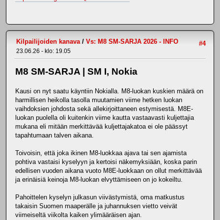
Kilpailijoiden kanava
/
Vs: M8 SM-SARJA 2026 - INFO
#4
23.06.26 - klo: 19.05
M8 SM-SARJA | SM I, Nokia
Kausi on nyt saatu käyntiin Nokialla. M8-luokan kuskien määrä on
harmillisen heikolla tasolla muutamien viime hetken luokan
vaihdoksien johdosta sekä allekirjoittaneen estymisestä. M8E-
luokan puolella oli kuitenkin viime kautta vastaavasti kuljettajia
mukana eli mitään merkittävää kuljettajakatoa ei ole päässyt
tapahtumaan talven aikana.
Toivoisin, että joka ikinen M8-luokkaa ajava tai sen ajamista
pohtiva vastaisi kyselyyn ja kertoisi näkemyksiään, koska parin
edellisen vuoden aikana vuoto M8E-luokkaan on ollut merkittävää
ja erinäisiä keinoja M8-luokan elvyttämiseen on jo kokeiltu.
Pahoittelen kyselyn julkasun viivästymistä, oma matkustus
takaisin Suomen maaperälle ja juhannuksen vietto veivät
viimeiseltä viikolta kaiken ylimääräisen ajan.