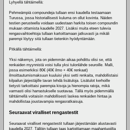
Lyhyellä tähtäimellä:
Pehmeämpiä compoundeja tullaan ensi kaudella testaamaan
Turussa, jossa historiallisesti kuluma on ollut kovinta. Näiden
testien perusteella voidaan uudestaan harkita toisen compoundin
mukaan ottamista kaudelle 2027. Lisäksi muita eteen tulevia
rengasvaihtoehtoja tullaan kartoittamaan jatkuvasti ja mikäli
parempi löytyy sitä tullaan tietenkin hyödyntämään.
Pitkällä tähtäimellä:
Yksi näkemys, jota on pidemmän aikaa pohdittu olisi se, että
renkaiden myynnistä voisi tulla yksi tulonlähde seuroille. Malli,
jossa esimerkiksi 80€ (40€ ilmo + 40€ renkaat)
ilmoittautumismaksuun kuuluisi yksi setti renkaita, mahdollistaisi
kilpailun järjestäjille tavan tehdä lisätuloja. Lisätulot kerhoille
tietysti tarkoittaisi parempia kisoja ja hienompia ratoja, mikä
varmasti olisi harrastukselle suotavaa. Tällä myös pidemmällä
tähtäimellä voitaisiin mahdollisesti laskea renkaiden hintaa ja
mahdollistaa joustavampia rengasratkaisuja.
Seuraavat viralliset rengastestit
Seuraavat viralliset rengastestit tullaan järjestämään alustavasti
kaudella 2027. Tällöin tullaan taas kartoittamaan maahantuojilta