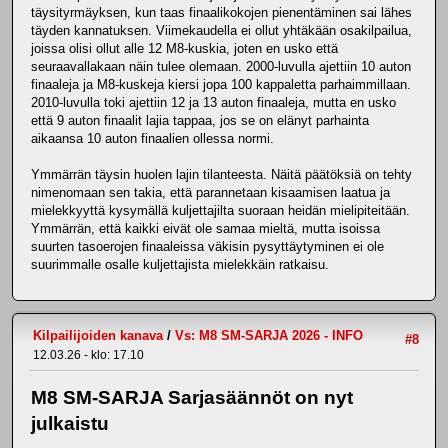
täysityrmäyksen, kun taas finaalikokojen pienentäminen sai lähes
täyden kannatuksen. Viimekaudella ei ollut yhtäkään osakilpailua,
joissa olisi ollut alle 12 M8-kuskia, joten en usko että
seuraavallakaan näin tulee olemaan. 2000-luvulla ajettiin 10 auton
finaaleja ja M8-kuskeja kiersi jopa 100 kappaletta parhaimmillaan.
2010-luvulla toki ajettiin 12 ja 13 auton finaaleja, mutta en usko
että 9 auton finaalit lajia tappaa, jos se on elänyt parhainta
aikaansa 10 auton finaalien ollessa normi.
Ymmärrän täysin huolen lajin tilanteesta. Näitä päätöksiä on tehty
nimenomaan sen takia, että parannetaan kisaamisen laatua ja
mielekkyyttä kysymällä kuljettajilta suoraan heidän mielipiteitään.
Ymmärrän, että kaikki eivät ole samaa mieltä, mutta isoissa
suurten tasoerojen finaaleissa väkisin pysyttäytyminen ei ole
suurimmalle osalle kuljettajista mielekkäin ratkaisu.
Kilpailijoiden kanava
/
Vs: M8 SM-SARJA 2026 - INFO
#8
12.03.26 - klo: 17.10
M8 SM-SARJA Sarjasäännöt on nyt
julkaistu