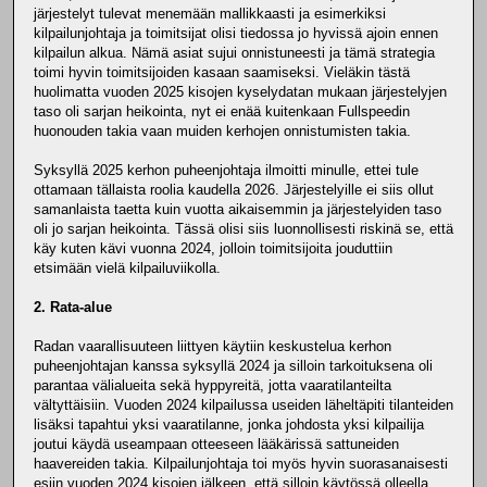
järjestelyt tulevat menemään mallikkaasti ja esimerkiksi
kilpailunjohtaja ja toimitsijat olisi tiedossa jo hyvissä ajoin ennen
kilpailun alkua. Nämä asiat sujui onnistuneesti ja tämä strategia
toimi hyvin toimitsijoiden kasaan saamiseksi. Vieläkin tästä
huolimatta vuoden 2025 kisojen kyselydatan mukaan järjestelyjen
taso oli sarjan heikointa, nyt ei enää kuitenkaan Fullspeedin
huonouden takia vaan muiden kerhojen onnistumisten takia.
Syksyllä 2025 kerhon puheenjohtaja ilmoitti minulle, ettei tule
ottamaan tällaista roolia kaudella 2026. Järjestelyille ei siis ollut
samanlaista taetta kuin vuotta aikaisemmin ja järjestelyiden taso
oli jo sarjan heikointa. Tässä olisi siis luonnollisesti riskinä se, että
käy kuten kävi vuonna 2024, jolloin toimitsijoita jouduttiin
etsimään vielä kilpailuviikolla.
2. Rata-alue
Radan vaarallisuuteen liittyen käytiin keskustelua kerhon
puheenjohtajan kanssa syksyllä 2024 ja silloin tarkoituksena oli
parantaa välialueita sekä hyppyreitä, jotta vaaratilanteilta
vältyttäisiin. Vuoden 2024 kilpailussa useiden läheltäpiti tilanteiden
lisäksi tapahtui yksi vaaratilanne, jonka johdosta yksi kilpailija
joutui käydä useampaan otteeseen lääkärissä sattuneiden
haavereiden takia. Kilpailunjohtaja toi myös hyvin suorasanaisesti
esiin vuoden 2024 kisojen jälkeen, että silloin käytössä olleella