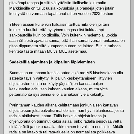
pitävämpi rengas ja silti vältyttäisiin liialliselta kulumalta.
Markkinoille on tullut uusia kovuuksia ja brändejä joten jotain
kehitystä on varmaan tapahtunut sitten vuoden 2023 testien.
Yhteen asiaan kuitenkin haluaisin tarttua mitä olen joiltain
kuskeilta kuullut, että nykyinen rengas olisi liukkaampi
sähköautoilla kuin polttiksilla. Voin kuitenkin molempia luokkia
säännöllisesti ajavana sanoa, että ihan saman verran renkaissa on
pitoa riippumatta siitä kumpaan autoon ne laittaa. Ei siis turhaan
kehitetä tästä mitään M8 vs M8E asetelmaa.
Sadekelillä ajaminen ja kilpailun läpivieminen
Suomessa on tapana kesällä sataa eikä me M8 kisoissakaan olla
sateelta täysin vältytty. Kilpailun keskeyttämiseen liittyvien
ohjeistusten osalta on käyty järjestäjien kanssa paljon
keskustelua edellisen kahden kauden aikana, mutta yhtä
pettämätöntä systeemiä ei olla ainakaan vielä keksitty.
Pyrin tämän kauden aikana kehittämään jonkunlaisen kattavan
ohjeistuksen joka palvelisi mahdollisimman hyvin tilanteissa jossa
radalla aktiivisesti sataa. Tällä hetkellä ohjeistuksena ja
ohjenuorana on toiminut kaksi asiaa: onko radalla seisovaa vettä
eli lätäköitä ja onko radalla liikkuminen turvallista nostajille. Mikäli
radalla on lätäköitä tai rata-alueella on normaalista poikkeava