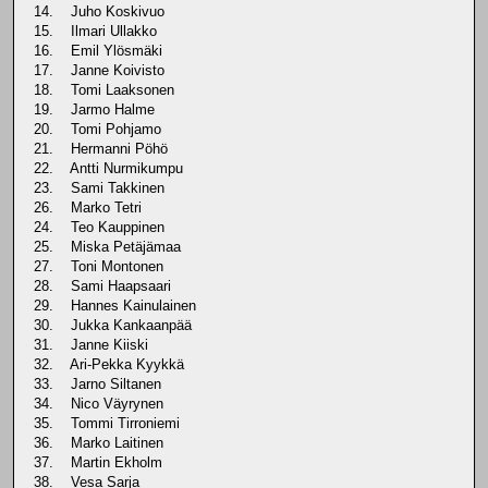
14. Juho Koskivuo
15. Ilmari Ullakko
16. Emil Ylösmäki
17. Janne Koivisto
18. Tomi Laaksonen
19. Jarmo Halme
20. Tomi Pohjamo
21. Hermanni Pöhö
22. Antti Nurmikumpu
23. Sami Takkinen
26. Marko Tetri
24. Teo Kauppinen
25. Miska Petäjämaa
27. Toni Montonen
28. Sami Haapsaari
29. Hannes Kainulainen
30. Jukka Kankaanpää
31. Janne Kiiski
32. Ari-Pekka Kyykkä
33. Jarno Siltanen
34. Nico Väyrynen
35. Tommi Tirroniemi
36. Marko Laitinen
37. Martin Ekholm
38. Vesa Sarja