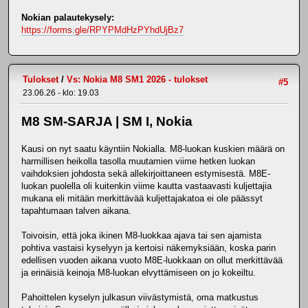
Nokian palautekysely:
https://forms.gle/RPYPMdHzPYhdUjBz7
Tulokset
/
Vs: Nokia M8 SM1 2026 - tulokset
#5
23.06.26 - klo: 19.03
M8 SM-SARJA | SM I, Nokia
Kausi on nyt saatu käyntiin Nokialla. M8-luokan kuskien määrä on
harmillisen heikolla tasolla muutamien viime hetken luokan
vaihdoksien johdosta sekä allekirjoittaneen estymisestä. M8E-
luokan puolella oli kuitenkin viime kautta vastaavasti kuljettajia
mukana eli mitään merkittävää kuljettajakatoa ei ole päässyt
tapahtumaan talven aikana.
Toivoisin, että joka ikinen M8-luokkaa ajava tai sen ajamista
pohtiva vastaisi kyselyyn ja kertoisi näkemyksiään, koska parin
edellisen vuoden aikana vuoto M8E-luokkaan on ollut merkittävää
ja erinäisiä keinoja M8-luokan elvyttämiseen on jo kokeiltu.
Pahoittelen kyselyn julkasun viivästymistä, oma matkustus