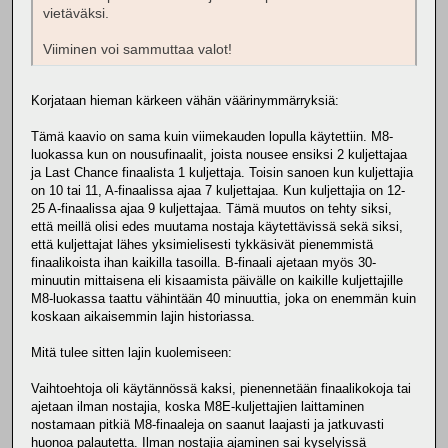
vietäväksi.
Viiminen voi sammuttaa valot!
Korjataan hieman kärkeen vähän väärinymmärryksiä:
Tämä kaavio on sama kuin viimekauden lopulla käytettiin. M8-
luokassa kun on nousufinaalit, joista nousee ensiksi 2 kuljettajaa
ja Last Chance finaalista 1 kuljettaja. Toisin sanoen kun kuljettajia
on 10 tai 11, A-finaalissa ajaa 7 kuljettajaa. Kun kuljettajia on 12-
25 A-finaalissa ajaa 9 kuljettajaa. Tämä muutos on tehty siksi,
että meillä olisi edes muutama nostaja käytettävissä sekä siksi,
että kuljettajat lähes yksimielisesti tykkäsivät pienemmistä
finaalikoista ihan kaikilla tasoilla. B-finaali ajetaan myös 30-
minuutin mittaisena eli kisaamista päivälle on kaikille kuljettajille
M8-luokassa taattu vähintään 40 minuuttia, joka on enemmän kuin
koskaan aikaisemmin lajin historiassa.
Mitä tulee sitten lajin kuolemiseen:
Vaihtoehtoja oli käytännössä kaksi, pienennetään finaalikokoja tai
ajetaan ilman nostajia, koska M8E-kuljettajien laittaminen
nostamaan pitkiä M8-finaaleja on saanut laajasti ja jatkuvasti
huonoa palautetta. Ilman nostajia ajaminen sai kyselyissä