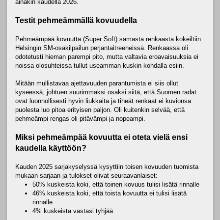
ainakin kaudella 2026.
Testit pehmeämmällä kovuudella
Pehmeämpää kovuutta (Super Soft) samasta renkaasta kokeiltiin
Helsingin SM-osakilpailun perjantaitreeneissä. Renkaassa oli
odotetusti hieman parempi pito, mutta valtavia eroavaisuuksia ei
noissa olosuhteissa tullut useamman kuskin kohdalla esiin.
Mitään mullistavaa ajettavuuden parantumista ei siis ollut
kyseessä, johtuen suurimmaksi osaksi siitä, että Suomen radat
ovat luonnollisesti hyvin liukkaita ja tiheät renkaat ei kuvionsa
puolesta luo pitoa erityisen paljon. Oli kuitenkin selvää, että
pehmeämpi rengas oli pitävämpi ja nopeampi.
Miksi pehmeämpää kovuutta ei oteta vielä ensi
kaudella käyttöön?
Kauden 2025 sarjakyselyssä kysyttiin toisen kovuuden tuomista
mukaan sarjaan ja tulokset olivat seuraavanlaiset:
50% kuskeista koki, että toinen kovuus tulisi lisätä rinnalle
46% kuskeista koki, että toista kovuutta ei tulisi lisätä
rinnalle
4% kuskeista vastasi tyhjää