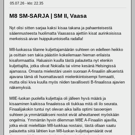
05.07.26 - klo: 22.35
M8 SM-SARJA | SM II, Vaasa
Nyt olisi sitten sarjaa kaksi kisaa takana ja pahaenteisestä
sääennusteesta huolimatta Vaasassa ajettiin kisat aurinkoisissa
merkeissä aivan huippukuntoisella radalla!
M8-luokassa tilanne kuljettajamäärän suhteen on edelleen heikko
ja osittain sen takia päästiin kokeilemaan hieman erilaista
kisaformaattia. Haluaisin kuulla tästä palautetta nyt etenkin
kuljettajilta, jotka olivat Nokialla tai viime kesänä Helsingissä
ajamassa. Omasta mielestäni usein suoraan A-finaaliin alkueristä
ajavana tämä oli huomattavasti mielenkiintoisempi formaatti,
mutta olisi kiva kuulla myös niiden tavallisesti B-finaalissa ajavien
näkemyksiä.
M8E-luokan puolella kuljettajia oli jälleen hyvä määrä ja
kisaaminen kaikissa finaaleissa oli tiukkaa mitä oli ilo seurata.
Finaalijakokin tuntui nyt olevan aika lailla optimi tasoerojen
suhteen ja ymmärtääkseni nostot eivät aiheuttaneet myöskään
ongelmia. Ymmärrän hyvin dilemman M8E A-Finaaliin ajavilla,
jotka eivät mielellään M8-luokkaa nostaisi, tästä ollaan saatu
palautetta siitä lähtien kun M8-luokan kuljettajamäärät ovat