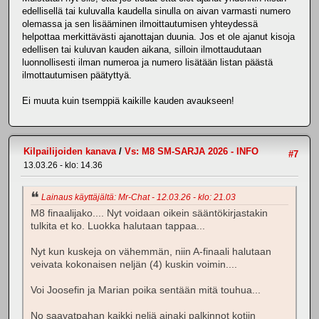
edellisellä tai kuluvalla kaudella sinulla on aivan varmasti numero
olemassa ja sen lisääminen ilmoittautumisen yhteydessä
helpottaa merkittävästi ajanottajan duunia. Jos et ole ajanut kisoja
edellisen tai kuluvan kauden aikana, silloin ilmottaudutaan
luonnollisesti ilman numeroa ja numero lisätään listan päästä
ilmottautumisen päätyttyä.
Ei muuta kuin tsemppiä kaikille kauden avaukseen!
Kilpailijoiden kanava
/
Vs: M8 SM-SARJA 2026 - INFO
#7
13.03.26 - klo: 14.36
Lainaus käyttäjältä: Mr-Chat - 12.03.26 - klo: 21.03
M8 finaalijako.... Nyt voidaan oikein sääntökirjastakin
tulkita et ko. Luokka halutaan tappaa...
Nyt kun kuskeja on vähemmän, niin A-finaali halutaan
veivata kokonaisen neljän (4) kuskin voimin....
Voi Joosefin ja Marian poika sentään mitä touhua...
No saavatpahan kaikki neljä ainaki palkinnot kotiin