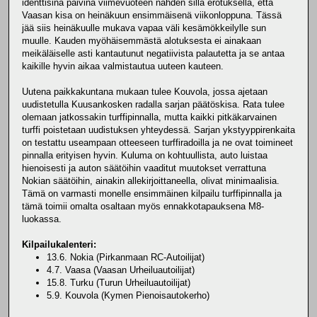
identtisinä päivinä viimevuoteen nähden sillä erotuksella, että
Vaasan kisa on heinäkuun ensimmäisenä viikonloppuna. Tässä
jää siis heinäkuulle mukava vapaa väli kesämökkeilylle sun
muulle. Kauden myöhäisemmästä alotuksesta ei ainakaan
meikäläiselle asti kantautunut negatiivista palautetta ja se antaa
kaikille hyvin aikaa valmistautua uuteen kauteen.
Uutena paikkakuntana mukaan tulee Kouvola, jossa ajetaan
uudistetulla Kuusankosken radalla sarjan päätöskisa. Rata tulee
olemaan jatkossakin turffipinnalla, mutta kaikki pitkäkarvainen
turffi poistetaan uudistuksen yhteydessä. Sarjan ykstyyppirenkaita
on testattu useampaan otteeseen turffiradoilla ja ne ovat toimineet
pinnalla erityisen hyvin. Kuluma on kohtuullista, auto luistaa
hienoisesti ja auton säätöihin vaaditut muutokset verrattuna
Nokian säätöihin, ainakin allekirjoittaneella, olivat minimaalisia.
Tämä on varmasti monelle ensimmäinen kilpailu turffipinnalla ja
tämä toimii omalta osaltaan myös ennakkotapauksena M8-
luokassa.
Kilpailukalenteri:
13.6. Nokia (Pirkanmaan RC-Autoilijat)
4.7. Vaasa (Vaasan Urheiluautoilijat)
15.8. Turku (Turun Urheiluautoilijat)
5.9. Kouvola (Kymen Pienoisautokerho)