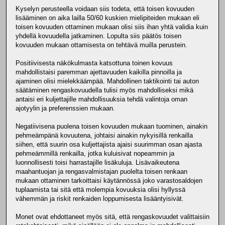
Kyselyn perusteella voidaan siis todeta, että toisen kovuuden
lisääminen on aika lailla 50/60 kuskien mielipiteiden mukaan eli
toisen kovuuden ottaminen mukaan olisi siis ihan yhtä validia kuin
yhdellä kovuudella jatkaminen. Lopulta siis päätös toisen
kovuuden mukaan ottamisesta on tehtävä muilla perustein.
Positiivisesta näkökulmasta katsottuna toinen kovuus
mahdollistaisi paremman ajettavuuden kaikilla pinnoilla ja
ajaminen olisi mielekkäämpää. Mahdollinen taktikointi tai auton
säätäminen rengaskovuudella tulisi myös mahdolliseksi mikä
antaisi eri kuljettajille mahdollisuuksia tehdä valintoja oman
ajotyylin ja preferenssien mukaan.
Negatiivisena puolena toisen kovuuden mukaan tuominen, ainakin
pehmeämpänä kovuutena, johtaisi ainakin nykyisillä renkailla
siihen, että suurin osa kuljettajista ajaisi suurimman osan ajasta
pehmeämmillä renkailla, jotka kuluisivat nopeammin ja
luonnollisesti toisi harrastajille lisäkuluja. Lisävaikeutena
maahantuojan ja rengasvalmistajan puolelta toisen renkaan
mukaan ottaminen tarkoittaisi käytännössä joko varastosaldojen
tuplaamista tai sitä että molempia kovuuksia olisi hyllyssä
vähemmän ja riskit renkaiden loppumisesta lisääntyisivät.
Monet ovat ehdottaneet myös sitä, että rengaskovuudet valittaisiin