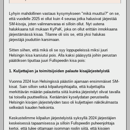
Lyhyin mahdollinen vastaus kysymykseen "mikä muuttui?" on se,
että vuodelle 2025 ei ollut kuin 4 seuraa jotka halusivat järjestää
SM-kisoja, joten valinnanvaraa ei silloin ollut. Nyt uutena
halukkaana tuli mukaan KyPaK, joka on ollut erittäin innokkaana
järjestämässä kisaa. Tilanne oli siis se, että yksi halukas
järjestäjä jouduttiin karsimaan.
Sitten siihen, että mikä oli se syy loppupeleissä miksi juuri
Helsingin kisa karsiutui pois. Alla kaksi pääsyytä joihin perustan
päätöksen tiputtaa juuri Fullspeedin kisa pois:
1. Kuljettajien ja toimitsijoiden palaute kisajärjestelyistä
Vuonna 2024 kun Helsingissä päästiin ajamaan ensimmäiset SM-
kisat. Sain silloin sekä kilpailunjohtajalta, että kuljettajilta
merkittävän määrän palautetta siitä kuinka järjestelyt olivat tavalla
tai toisella puutteellisia. Keräämäni kyselydatan perusteella
Helsingin kisojen järjestelyiden taso oli kuljettajien näkökulmasta
selkeästi kauden heikointa.
Keskustelimme kilpailun järjestelyistä syksyllä 2024 järjestäjien
keskeisessä tapaamisessa ja silloin Fullspeedin puheenjohtaja
kertoi, että tulee ottamaan isomman roolin siitä, että kisojen