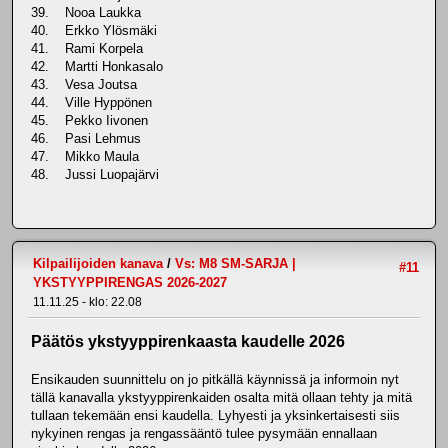
39. Nooa Laukka
40. Erkko Ylösmäki
41. Rami Korpela
42. Martti Honkasalo
43. Vesa Joutsa
44. Ville Hyppönen
45. Pekko Iivonen
46. Pasi Lehmus
47. Mikko Maula
48. Jussi Luopajärvi
Kilpailijoiden kanava
/
Vs: M8 SM-SARJA |
#11
YKSTYYPPIRENGAS 2026-2027
11.11.25 - klo: 22.08
Päätös ykstyyppirenkaasta kaudelle 2026
Ensikauden suunnittelu on jo pitkällä käynnissä ja informoin nyt
tällä kanavalla ykstyyppirenkaiden osalta mitä ollaan tehty ja mitä
tullaan tekemään ensi kaudella. Lyhyesti ja yksinkertaisesti siis
nykyinen rengas ja rengassääntö tulee pysymään ennallaan