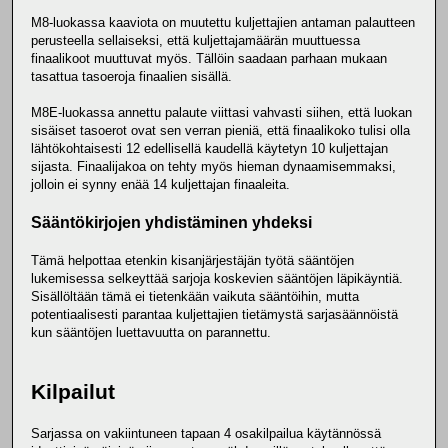
M8-luokassa kaaviota on muutettu kuljettajien antaman palautteen
perusteella sellaiseksi, että kuljettajamäärän muuttuessa
finaalikoot muuttuvat myös. Tällöin saadaan parhaan mukaan
tasattua tasoeroja finaalien sisällä.
M8E-luokassa annettu palaute viittasi vahvasti siihen, että luokan
sisäiset tasoerot ovat sen verran pieniä, että finaalikoko tulisi olla
lähtökohtaisesti 12 edellisellä kaudellä käytetyn 10 kuljettajan
sijasta. Finaalijakoa on tehty myös hieman dynaamisemmaksi,
jolloin ei synny enää 14 kuljettajan finaaleita.
Sääntökirjojen yhdistäminen yhdeksi
Tämä helpottaa etenkin kisanjärjestäjän työtä sääntöjen
lukemisessa selkeyttää sarjoja koskevien sääntöjen läpikäyntiä.
Sisällöltään tämä ei tietenkään vaikuta sääntöihin, mutta
potentiaalisesti parantaa kuljettajien tietämystä sarjasäännöistä
kun sääntöjen luettavuutta on parannettu.
Kilpailut
Sarjassa on vakiintuneen tapaan 4 osakilpailua käytännössä