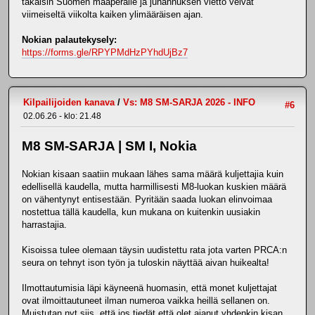
takaisin Suomen maaperälle ja juhannuksen vietto veivät
viimeiseltä viikolta kaiken ylimääräisen ajan.
Nokian palautekysely:
https://forms.gle/RPYPMdHzPYhdUjBz7
Kilpailijoiden kanava
/
Vs: M8 SM-SARJA 2026 - INFO
#6
02.06.26 - klo: 21.48
M8 SM-SARJA | SM I, Nokia
Nokian kisaan saatiin mukaan lähes sama määrä kuljettajia kuin
edellisellä kaudella, mutta harmillisesti M8-luokan kuskien määrä
on vähentynyt entisestään. Pyritään saada luokan elinvoimaa
nostettua tällä kaudella, kun mukana on kuitenkin uusiakin
harrastajia.
Kisoissa tulee olemaan täysin uudistettu rata jota varten PRCA:n
seura on tehnyt ison työn ja tuloskin näyttää aivan huikealta!
Ilmottautumisia läpi käyneenä huomasin, että monet kuljettajat
ovat ilmoittautuneet ilman numeroa vaikka heillä sellanen on.
Muistutan nyt siis, että jos tiedät että olet ajanut yhdenkin kisan