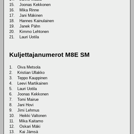
15. Joonas Kekkonen
16. Mika Rinne
17. Jani Mäkinen
18. Hannes Kainulainen
19. Janek Pähn
20. Kimmo Lehtonen
21. Lauri Uotila
Kuljettajanumerot M8E SM
1. Oiva Metsola
2. Kristian Ullakko
3. Teppo Kauppinen
4. Leevi Martikainen
5. Lauri Uotila
6. Joonas Kekkonen
7. Tomi Mairue
8. Jani Hovi
9. Jimi Lehmus
10. Heikki Valtonen
11. Mika Kaitamo
12. Oskari Mäki
13. Kai Jämsä