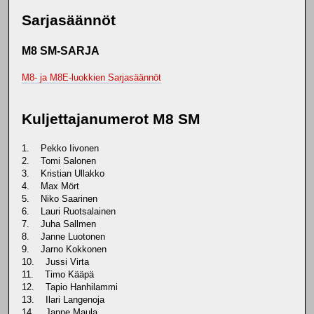
Sarjasäännöt
M8 SM-SARJA
M8- ja M8E-luokkien Sarjasäännöt
Kuljettajanumerot M8 SM
1. Pekko Iivonen
2. Tomi Salonen
3. Kristian Ullakko
4. Max Mört
5. Niko Saarinen
6. Lauri Ruotsalainen
7. Juha Sallmen
8. Janne Luotonen
9. Jarno Kokkonen
10. Jussi Virta
11. Timo Kääpä
12. Tapio Hanhilammi
13. Ilari Langenoja
14. Janne Maula