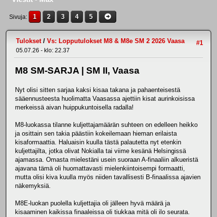
1
2
3
4
5
Sivuja
Tulokset
/
Vs: Lopputulokset M8 & M8e SM 2 2026 Vaasa
#1
05.07.26 - klo: 22.37
M8 SM-SARJA | SM II, Vaasa
Nyt olisi sitten sarjaa kaksi kisaa takana ja pahaenteisestä
sääennusteesta huolimatta Vaasassa ajettiin kisat aurinkoisissa
merkeissä aivan huippukuntoisella radalla!
M8-luokassa tilanne kuljettajamäärän suhteen on edelleen heikko
ja osittain sen takia päästiin kokeilemaan hieman erilaista
kisaformaattia. Haluaisin kuulla tästä palautetta nyt etenkin
kuljettajilta, jotka olivat Nokialla tai viime kesänä Helsingissä
ajamassa. Omasta mielestäni usein suoraan A-finaaliin alkueristä
ajavana tämä oli huomattavasti mielenkiintoisempi formaatti,
mutta olisi kiva kuulla myös niiden tavallisesti B-finaalissa ajavien
näkemyksiä.
M8E-luokan puolella kuljettajia oli jälleen hyvä määrä ja
kisaaminen kaikissa finaaleissa oli tiukkaa mitä oli ilo seurata.