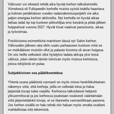
Välivuosi voi oikeasti tehdä aika hyvää kerhon talkoiluinnolle.
Viimekesä oli Fullspeedin kerholle muista syistä todella haastava
ja kolmen peräkkäisen vuoden radanrakennusprojekti vie aika
paljon energiaa kerhon aktiiveilta. Nyt kerholla on hyvää aikaa
laittaa radat tip top kuntoon pikkuhiljaa ensi kesänä ja pitää jälleen
huippukisat vuonna 2027. Hyvät kisat vaativat panostusta, aikaa
ja työvoimaa.
Positiivisena esimerkkinä mainitsen tässä nyt Salon kerhon.
Välivuoden jälkeen rata oltiin saatu parhaaseen kuntoon mitä se
on meikäläisen muistiin ollut ja palaute kisoista oli aivan huippua.
On siis heille selkeästi ollut hyödyksi ladata akkuja yksi kesä
välissä, joten oletan tämän toimivan myös muissa kerhoissa,
joissa tekijöistä on pulaa.
Subjektiivinen osa päätöksentekoa
Yhtenä osana päätöstä varmasti on myös minun henkilökohtainen
näkemys siitä, että kerhoja, joilla on selkeää intoa ja halua
järjestää kisoja tulee varjella. Kerhoissa talkoolaiset helposti
ylikuormittuvat ja jos kerhossa joudutaan sisäisesti vääntämään
siitä järjestetäänkö kisoja, ei se tilannetta varmastikkaan paranna.
Jos kerhon sisällä on halu tehdä niin haluan myös omalta osaltani
mahdollistaa sitä tekemistä.