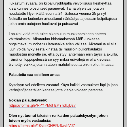
liukastumisvaara, on kilpailunjohtajalla velvollisuus keskeyttää
kisa kunnes olosuhteet paranevat. Tämä ohjeistus jota on
noudatettu Hyvinkällä vuonna 24, Salossa vuonna 25 ja nyt
Nokialla on kuitenkin aiheuttanut närkästystä joissain kuljettajissa
jotka omia autojaan huoltavat ja putsaavat.
Lopuksi vielä mitä tulee aikataulun muokkaamiseen sateen
välttämiseksi. Aikataulun kiristämisessä M8E-luokassa
ongelmaksi muodostuu latausaika erien välissä. Aikataulua ei siis
juuri voida nykyisestä kiristää tai muulloin pullonkaulaksi
muodostuu monelle se, että pystyy lähtemään eriin täysillä akuilla.
Tämä on loppupeleissä se syy miksi erävälejä ei olla kisoissa
tiivitetty, vaikka jotain sateen mahdollisuutta onkin ollut ilmassa.
Palautetta saa edelleen antaa
Kyselyyn voi edelleen vastata! Käyn kaikki vastaukset läpi ja jaan
kerhojen/järjestäjien kanssa jotta kisoja voidaan parantaa.
Nokian palautekysely:
https://forms.gle/RPYPMdHzPYhdUjBz7
Olen nyt tuonut takaisin renkaiden palautekyselyn johon
toivon myös vastauksia:
https://forms.gle/1KvoeQNERz6wvbVJ7