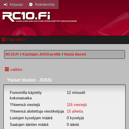
Kirjaudu
Rekisteröidy
Päävalikko
RC10.FI
/
Käyttäjän JUSSI profiili
/
Näytä tilastot
valikko
Yleiset tilastot - JUSSI
Foorumilla käytetty
12 minuutit
kokonaisaika
Yhteensä viestejä
116 viestejä
Yhteensä aloitettuja viestiketjuja
15 aiheita
Luotujen kyselyjen määrä
0 kyselyjä
Saatujen äänten määrä
0 ääniä