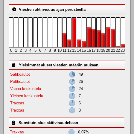
Viestien aktiivisuus ajan perusteella
0
1
2
3
4
5
6
7
8
9
10
11
12
13
14
15
16
17
18
19
20
21
22
23
Yleisimmät alueet viestien määrän mukaan
Sähköautot
49
Polttisautot
26
Vapaa keskustelu
24
Yleinen keskustelu
7
Traxxas
6
Traxxas
3
Suosituin alue aktiivisuudeltaan
Traxxas
0.07%