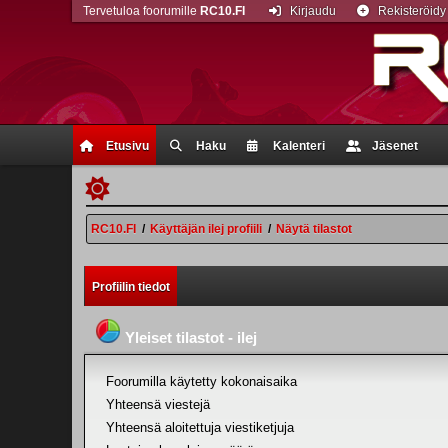
Tervetuloa foorumille
RC10.FI
Kirjaudu
Rekisteröidy
Etusivu
Haku
Kalenteri
Jäsenet
RC10.FI
/
Käyttäjän ilej profiili
/
Näytä tilastot
Profiilin tiedot
Yleiset tilastot - ilej
Foorumilla käytetty kokonaisaika
Yhteensä viestejä
Yhteensä aloitettuja viestiketjuja