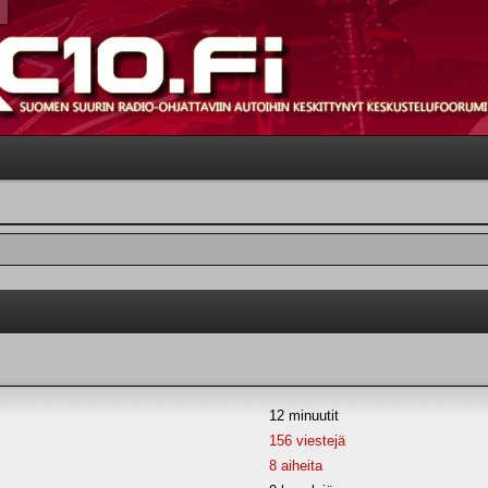
12 minuutit
156 viestejä
8 aiheita