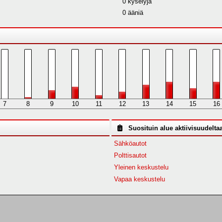
0 kyselyjä
0 ääniä
7
8
9
10
11
12
13
14
15
16
Suosituin alue aktiivisuudelta
Sähköautot
Polttisautot
Yleinen keskustelu
Vapaa keskustelu