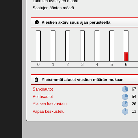
Luotujen kyselyjen määrä
Saatujen äänten määrä
Viestien aktiivisuus ajan perusteella
0
1
2
3
4
5
6
Yleisimmät alueet viestien määrän mukaan
Sähköautot
67
Polttisautot
54
Yleinen keskustelu
26
Vapaa keskustelu
13