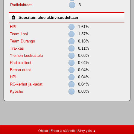
Radiolaitteet
3
Suosituin alue aktiivisuudeltaan
HPI
1.61%
Team Losi
1.37%
Team Durango
0.16%
Traxxas
0.11%
Yleinen keskustelu
0.05%
Radiolaitteet
0.04%
Bensa-autot
0.04%
HPI
0.04%
RC-kerhot ja -radat
0.04%
Kyosho
0.03%
|
|
Ohjeet
Ehdot ja säännöt
Siirry ylös ▲