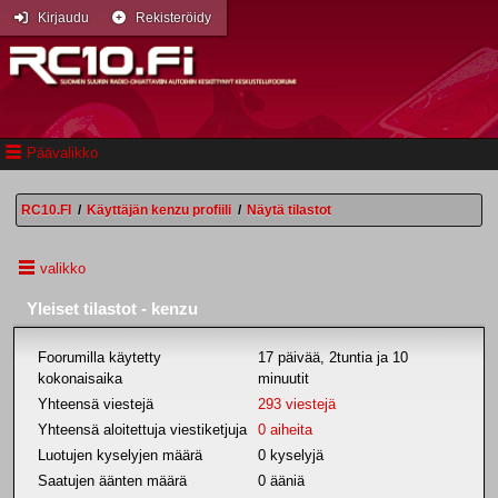
Kirjaudu
Rekisteröidy
Päävalikko
RC10.FI
/
Käyttäjän kenzu profiili
/
Näytä tilastot
valikko
Yleiset tilastot - kenzu
Foorumilla käytetty
17 päivää, 2tuntia ja 10
kokonaisaika
minuutit
Yhteensä viestejä
293 viestejä
Yhteensä aloitettuja viestiketjuja
0 aiheita
Luotujen kyselyjen määrä
0 kyselyjä
Saatujen äänten määrä
0 ääniä