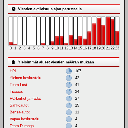
Viestien aktiivisuus ajan perusteella
0
1
2
3
4
5
6
7
8
9
10
11
12
13
14
15
16
17
18
19
20
21
22
23
Yleisimmät alueet viestien määrän mukaan
HPI
107
Yleinen keskustelu
42
Team Losi
41
Traxxas
34
RC-kerhot ja -radat
27
Sähköautot
15
Bensa-autot
11
Vapaa keskustelu
4
Team Durango
4