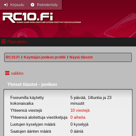
Kirjaudu
Rekisteröidy
Päävalikko
RC10.FI
/
Käyttäjän jonikon profiili
/
Näytä tilastot
valikko
Yleiset tilastot - jonikon
Foorumilla käytetty
5 päivää, 14tuntia ja 23
kokonaisaika
minuutit
Yhteensä viestejä
10 viestejä
Yhteensä aloitettuja viestiketjuja
0 aiheita
Luotujen kyselyjen määrä
0 kyselyjä
Saatujen äänten määrä
0 ääniä