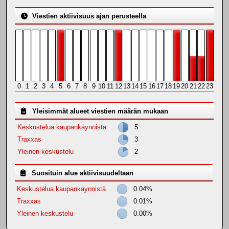
Viestien aktiivisuus ajan perusteella
0
1
2
3
4
5
6
7
8
9
10
11
12
13
14
15
16
17
18
19
20
21
22
23
Yleisimmät alueet viestien määrän mukaan
Keskustelua kaupankäynnistä
5
Traxxas
3
Yleinen keskustelu
2
Suosituin alue aktiivisuudeltaan
Keskustelua kaupankäynnistä
0.04%
Traxxas
0.01%
Yleinen keskustelu
0.00%