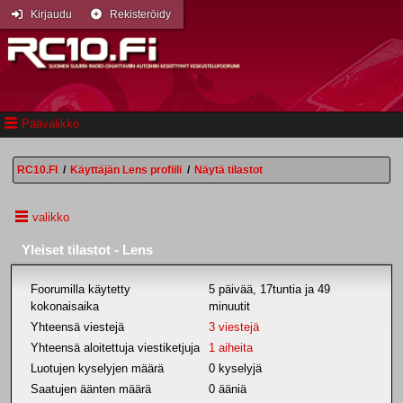
Kirjaudu
Rekisteröidy
Päävalikko
RC10.FI
/
Käyttäjän Lens profiili
/
Näytä tilastot
valikko
Yleiset tilastot - Lens
Foorumilla käytetty
5 päivää, 17tuntia ja 49
kokonaisaika
minuutit
Yhteensä viestejä
3 viestejä
Yhteensä aloitettuja viestiketjuja
1 aiheita
Luotujen kyselyjen määrä
0 kyselyjä
Saatujen äänten määrä
0 ääniä