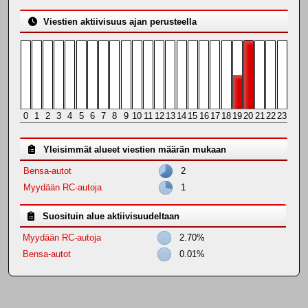
Viestien aktiivisuus ajan perusteella
0
1
2
3
4
5
6
7
8
9
10
11
12
13
14
15
16
17
18
19
20
21
22
23
Yleisimmät alueet viestien määrän mukaan
Bensa-autot
2
Myydään RC-autoja
1
Suosituin alue aktiivisuudeltaan
Myydään RC-autoja
2.70%
Bensa-autot
0.01%