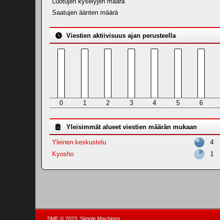
Luotujen kyselyjen määrä
Saatujen äänten määrä
Viestien aktiivisuus ajan perusteella
0
1
2
3
4
5
6
Yleisimmät alueet viestien määrän mukaan
Yleinen keskustelu
4
Kyosho
1
,
SMF © 2023
Simple Machines