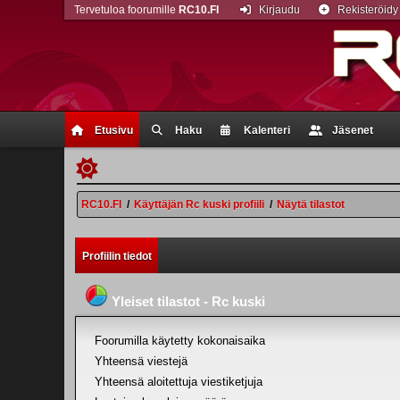
Tervetuloa foorumille
RC10.FI
Kirjaudu
Rekisteröidy
Etusivu
Haku
Kalenteri
Jäsenet
RC10.FI
/
Käyttäjän Rc kuski profiili
/
Näytä tilastot
Profiilin tiedot
Yleiset tilastot - Rc kuski
Foorumilla käytetty kokonaisaika
Yhteensä viestejä
Yhteensä aloitettuja viestiketjuja