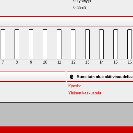
0 kyselyjä
0 ääniä
7
8
9
10
11
12
13
14
15
16
Suosituin alue aktiivisuudelta
Kyosho
Yleinen keskustelu