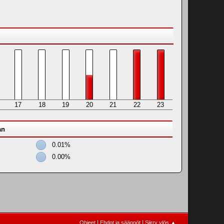
17
18
19
20
21
22
23
an
0.01%
0.00%
|
|
Ohjeet
Ehdot ja säännöt
Siirry ylös ▲