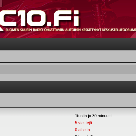
1tuntia ja 30 minuutit
5 viestejä
0 aiheita