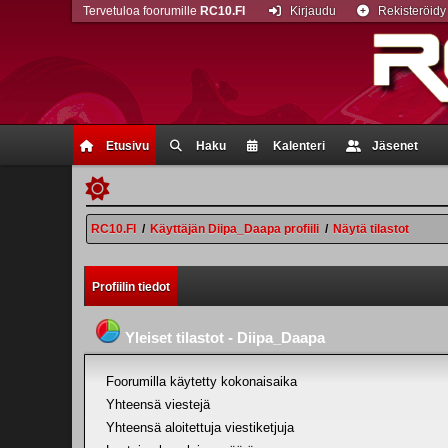
Tervetuloa foorumille
RC10.FI
Kirjaudu
Rekisteröidy
Etusivu
Haku
Kalenteri
Jäsenet
RC10.FI
/
Käyttäjän Diipa_Daapa profiili
/
Näytä tilastot
Profiilin tiedot
Yleiset tilastot - Diipa_Daapa
Foorumilla käytetty kokonaisaika
Yhteensä viestejä
Yhteensä aloitettuja viestiketjuja