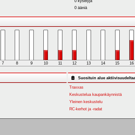
0 kyselyjä
0 ääniä
7
8
9
10
11
12
13
14
15
16
Suosituin alue aktiivisuudelta
Traxxas
Keskustelua kaupankäynnistä
Yleinen keskustelu
RC-kerhot ja -radat