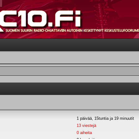
1 päivää, 15tuntia ja 19 minuutit
13 viestejä
0 aiheita