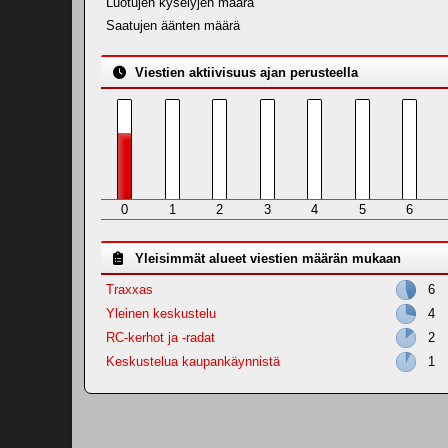
Luotujen kyselyjen määrä
Saatujen äänten määrä
Viestien aktiivisuus ajan perusteella
0
1
2
3
4
5
6
Yleisimmät alueet viestien määrän mukaan
Traxxas
6
Yleinen keskustelu
4
RC-kerhot ja -radat
2
Keskustelua kaupankäynnistä
1