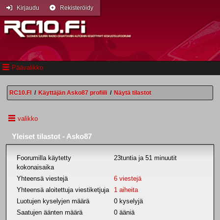
Kirjaudu
Rekisteröidy
Päävalikko
RC10.FI
/
Käyttäjän Asko87 profiili
/
Näytä tilastot
valikko
Yleiset tilastot - Asko87
Foorumilla käytetty
23tuntia ja 51 minuutit
kokonaisaika
Yhteensä viestejä
6 viestejä
Yhteensä aloitettuja viestiketjuja
1 aiheita
Luotujen kyselyjen määrä
0 kyselyjä
Saatujen äänten määrä
0 ääniä