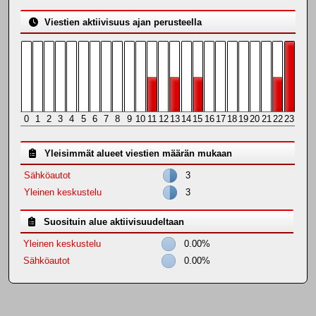
Viestien aktiivisuus ajan perusteella
0
1
2
3
4
5
6
7
8
9
10
11
12
13
14
15
16
17
18
19
20
21
22
23
Yleisimmät alueet viestien määrän mukaan
Sähköautot
3
Yleinen keskustelu
3
Suosituin alue aktiivisuudeltaan
Yleinen keskustelu
0.00%
Sähköautot
0.00%