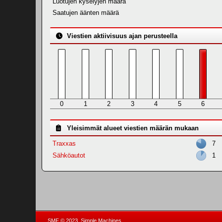
Luotujen kyselyjen määrä
Saatujen äänten määrä
Viestien aktiivisuus ajan perusteella
0
1
2
3
4
5
6
Yleisimmät alueet viestien määrän mukaan
Traxxas
7
Sähköautot
1
,
SMF © 2023
Simple Machines