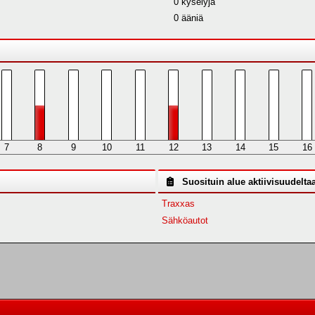
0 kyselyjä
0 ääniä
7
8
9
10
11
12
13
14
15
16
Suosituin alue aktiivisuudelta
Traxxas
Sähköautot