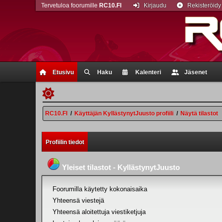
Tervetuloa foorumille
RC10.FI
Kirjaudu
Rekisteröidy
Etusivu
Haku
Kalenteri
Jäsenet
RC10.FI
/
Käyttäjän KyllästynytJuusto profiili
/
Näytä tilastot
Profiilin tiedot
Yleiset tilastot - KyllästynytJuusto
Foorumilla käytetty kokonaisaika
Yhteensä viestejä
Yhteensä aloitettuja viestiketjuja