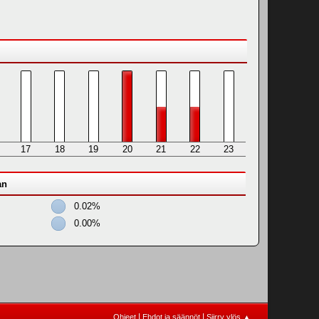
17
18
19
20
21
22
23
an
0.02%
0.00%
|
|
Ohjeet
Ehdot ja säännöt
Siirry ylös ▲