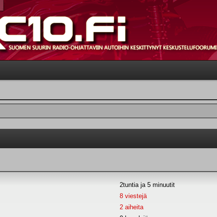
2tuntia ja 5 minuutit
8 viestejä
2 aiheita