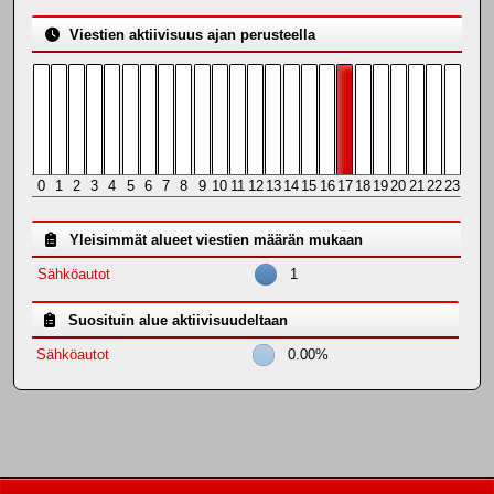
Viestien aktiivisuus ajan perusteella
0
1
2
3
4
5
6
7
8
9
10
11
12
13
14
15
16
17
18
19
20
21
22
23
Yleisimmät alueet viestien määrän mukaan
Sähköautot
1
Suosituin alue aktiivisuudeltaan
Sähköautot
0.00%