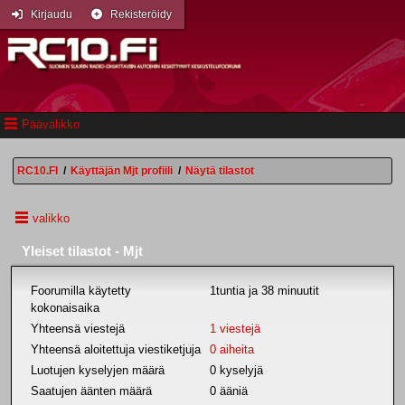
Kirjaudu
Rekisteröidy
Päävalikko
RC10.FI
/
Käyttäjän Mjt profiili
/
Näytä tilastot
valikko
Yleiset tilastot - Mjt
Foorumilla käytetty
1tuntia ja 38 minuutit
kokonaisaika
Yhteensä viestejä
1 viestejä
Yhteensä aloitettuja viestiketjuja
0 aiheita
Luotujen kyselyjen määrä
0 kyselyjä
Saatujen äänten määrä
0 ääniä