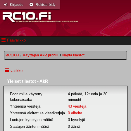
Kirjaudu
Rekisteröidy
Päävalikko
RC10.FI
/
Käyttäjän AkR profiili
/
Näytä tilastot
valikko
Yleiset tilastot - AkR
Foorumilla käytetty
4 päivää, 12tuntia ja 30
kokonaisaika
minuutit
Yhteensä viestejä
43 viestejä
Yhteensä aloitettuja viestiketjuja
0 aiheita
Luotujen kyselyjen määrä
0 kyselyjä
Saatujen äänten määrä
0 ääniä