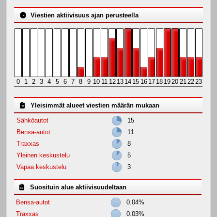
Viestien aktiivisuus ajan perusteella
0
1
2
3
4
5
6
7
8
9
10
11
12
13
14
15
16
17
18
19
20
21
22
23
Yleisimmät alueet viestien määrän mukaan
Sähköautot
15
Bensa-autot
11
Traxxas
8
Yleinen keskustelu
5
Vapaa keskustelu
3
Suosituin alue aktiivisuudeltaan
Bensa-autot
0.04%
Traxxas
0.03%