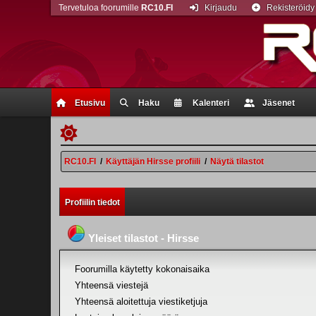
Tervetuloa foorumille
RC10.FI
Kirjaudu
Rekisteröidy
Etusivu
Haku
Kalenteri
Jäsenet
RC10.FI
/
Käyttäjän Hirsse profiili
/
Näytä tilastot
Profiilin tiedot
Yleiset tilastot - Hirsse
Foorumilla käytetty kokonaisaika
Yhteensä viestejä
Yhteensä aloitettuja viestiketjuja