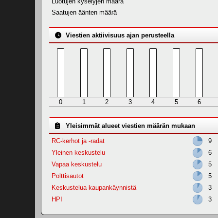
Luotujen kyselyjen määrä
Saatujen äänten määrä
Viestien aktiivisuus ajan perusteella
0
1
2
3
4
5
6
Yleisimmät alueet viestien määrän mukaan
RC-kerhot ja -radat
9
Yleinen keskustelu
6
Vapaa keskustelu
5
Polttisautot
5
Keskustelua kaupankäynnistä
3
HPI
3