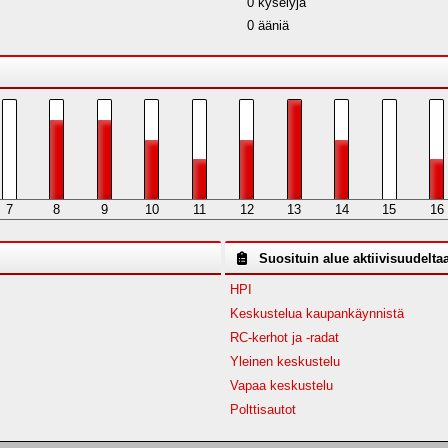
0 kyselyjä
0 ääniä
7
8
9
10
11
12
13
14
15
16
Suosituin alue aktiivisuudelta
HPI
Keskustelua kaupankäynnistä
RC-kerhot ja -radat
Yleinen keskustelu
Vapaa keskustelu
Polttisautot