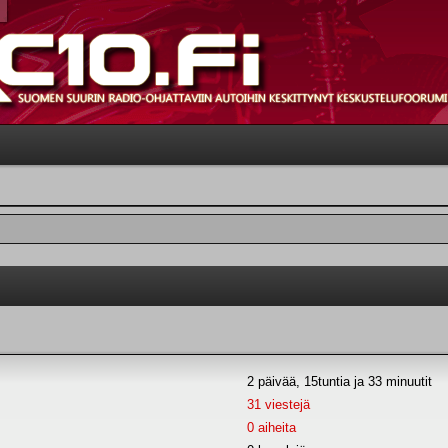
2 päivää, 15tuntia ja 33 minuutit
31 viestejä
0 aiheita