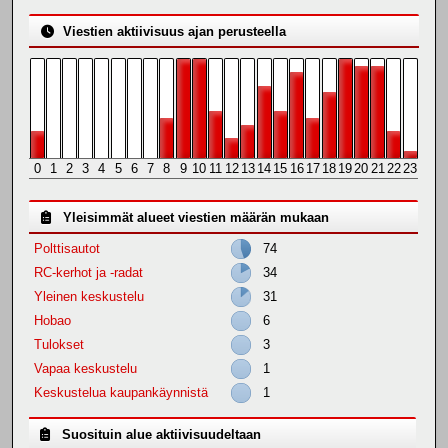
Viestien aktiivisuus ajan perusteella
0
1
2
3
4
5
6
7
8
9
10
11
12
13
14
15
16
17
18
19
20
21
22
23
Yleisimmät alueet viestien määrän mukaan
Polttisautot
74
RC-kerhot ja -radat
34
Yleinen keskustelu
31
Hobao
6
Tulokset
3
Vapaa keskustelu
1
Keskustelua kaupankäynnistä
1
Suosituin alue aktiivisuudeltaan