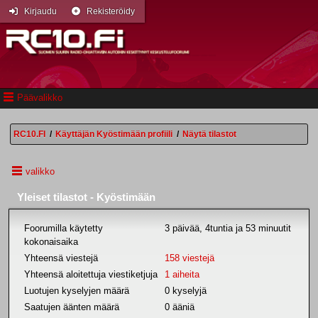
Kirjaudu
Rekisteröidy
Päävalikko
RC10.FI
/
Käyttäjän Kyöstimään profiili
/
Näytä tilastot
valikko
Yleiset tilastot - Kyöstimään
Foorumilla käytetty
3 päivää, 4tuntia ja 53 minuutit
kokonaisaika
Yhteensä viestejä
158 viestejä
Yhteensä aloitettuja viestiketjuja
1 aiheita
Luotujen kyselyjen määrä
0 kyselyjä
Saatujen äänten määrä
0 ääniä