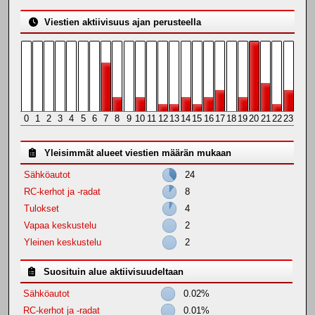
Viestien aktiivisuus ajan perusteella
0
1
2
3
4
5
6
7
8
9
10
11
12
13
14
15
16
17
18
19
20
21
22
23
Yleisimmät alueet viestien määrän mukaan
Sähköautot
24
RC-kerhot ja -radat
8
Tulokset
4
Vapaa keskustelu
2
Yleinen keskustelu
2
Suosituin alue aktiivisuudeltaan
Sähköautot
0.02%
RC-kerhot ja -radat
0.01%