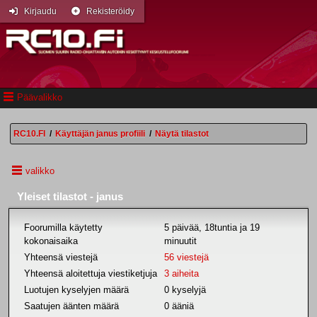
Kirjaudu
Rekisteröidy
Päävalikko
RC10.FI
/
Käyttäjän janus profiili
/
Näytä tilastot
valikko
Yleiset tilastot - janus
Foorumilla käytetty
5 päivää, 18tuntia ja 19
kokonaisaika
minuutit
Yhteensä viestejä
56 viestejä
Yhteensä aloitettuja viestiketjuja
3 aiheita
Luotujen kyselyjen määrä
0 kyselyjä
Saatujen äänten määrä
0 ääniä