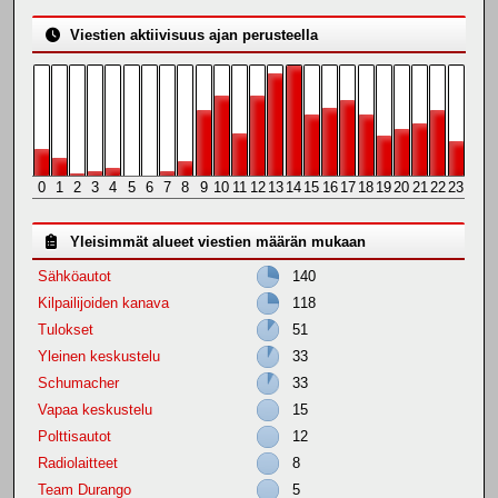
Viestien aktiivisuus ajan perusteella
0
1
2
3
4
5
6
7
8
9
10
11
12
13
14
15
16
17
18
19
20
21
22
23
Yleisimmät alueet viestien määrän mukaan
Sähköautot
140
Kilpailijoiden kanava
118
Tulokset
51
Yleinen keskustelu
33
Schumacher
33
Vapaa keskustelu
15
Polttisautot
12
Radiolaitteet
8
Team Durango
5