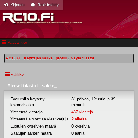
Kirjaudu
Rekisteröidy
Päävalikko
RC10.FI
/
Käyttäjän sakke_ profiili
/
Näytä tilastot
valikko
Yleiset tilastot - sakke_
Foorumilla käytetty
31 päivää, 12tuntia ja 39
kokonaisaika
minuutit
Yhteensä viestejä
437 viestejä
Yhteensä aloitettuja viestiketjuja
2 aiheita
Luotujen kyselyjen määrä
0 kyselyjä
Saatujen äänten määrä
0 ääniä