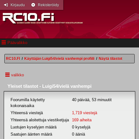
Kirjaudu
Rekisteröidy
Päävalikko
RC10.FI
/
Käyttäjän Luigi54/vielä vanhempi profiili
/
Näytä tilastot
valikko
Yleiset tilastot - Luigi54/vielä vanhempi
Foorumilla käytetty
40 päivää, 53 minuutit
kokonaisaika
Yhteensä viestejä
1,719 viestejä
Yhteensä aloitettuja viestiketjuja
169 aiheita
Luotujen kyselyjen määrä
0 kyselyjä
Saatujen äänten määrä
0 ääniä