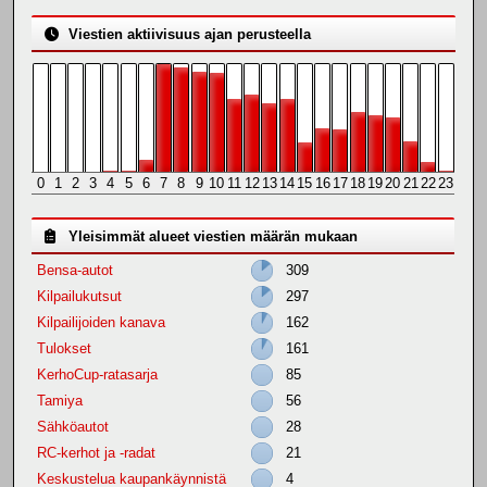
Viestien aktiivisuus ajan perusteella
0
1
2
3
4
5
6
7
8
9
10
11
12
13
14
15
16
17
18
19
20
21
22
23
Yleisimmät alueet viestien määrän mukaan
Bensa-autot
309
Kilpailukutsut
297
Kilpailijoiden kanava
162
Tulokset
161
KerhoCup-ratasarja
85
Tamiya
56
Sähköautot
28
RC-kerhot ja -radat
21
Keskustelua kaupankäynnistä
4