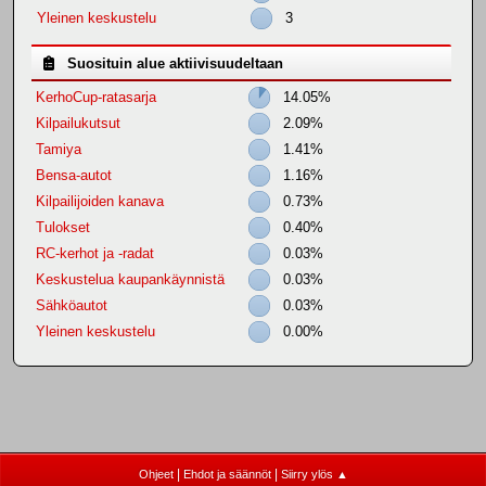
Yleinen keskustelu
3
Suosituin alue aktiivisuudeltaan
KerhoCup-ratasarja
14.05%
Kilpailukutsut
2.09%
Tamiya
1.41%
Bensa-autot
1.16%
Kilpailijoiden kanava
0.73%
Tulokset
0.40%
RC-kerhot ja -radat
0.03%
Keskustelua kaupankäynnistä
0.03%
Sähköautot
0.03%
Yleinen keskustelu
0.00%
|
|
Ohjeet
Ehdot ja säännöt
Siirry ylös ▲