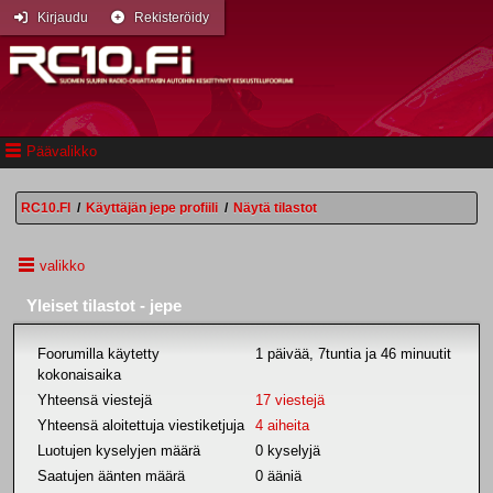
Kirjaudu
Rekisteröidy
Päävalikko
RC10.FI
/
Käyttäjän jepe profiili
/
Näytä tilastot
valikko
Yleiset tilastot - jepe
Foorumilla käytetty
1 päivää, 7tuntia ja 46 minuutit
kokonaisaika
Yhteensä viestejä
17 viestejä
Yhteensä aloitettuja viestiketjuja
4 aiheita
Luotujen kyselyjen määrä
0 kyselyjä
Saatujen äänten määrä
0 ääniä