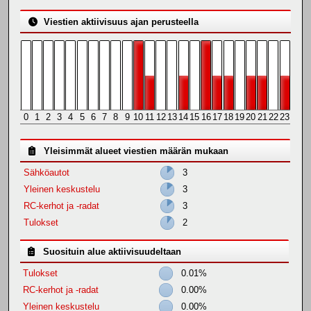
Viestien aktiivisuus ajan perusteella
0
1
2
3
4
5
6
7
8
9
10
11
12
13
14
15
16
17
18
19
20
21
22
23
Yleisimmät alueet viestien määrän mukaan
Sähköautot
3
Yleinen keskustelu
3
RC-kerhot ja -radat
3
Tulokset
2
Suosituin alue aktiivisuudeltaan
Tulokset
0.01%
RC-kerhot ja -radat
0.00%
Yleinen keskustelu
0.00%