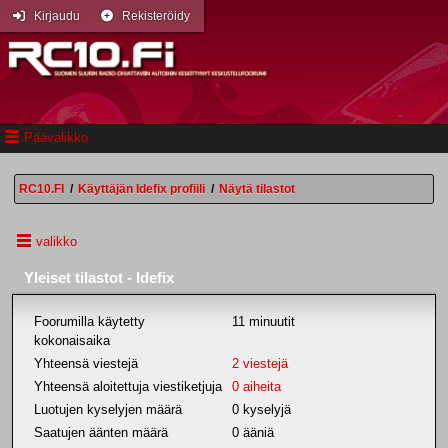
Kirjaudu
Rekisteröidy
Päävalikko
RC10.FI
/
Käyttäjän Idefix profiili
/
Näytä tilastot
valikko
Yleiset tilastot - Idefix
Foorumilla käytetty
11 minuutit
kokonaisaika
Yhteensä viestejä
2 viestejä
Yhteensä aloitettuja viestiketjuja
0 aiheita
Luotujen kyselyjen määrä
0 kyselyjä
Saatujen äänten määrä
0 ääniä