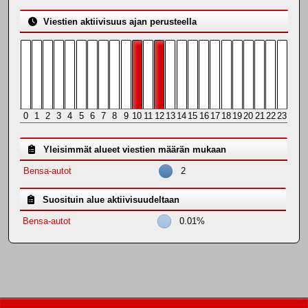
Viestien aktiivisuus ajan perusteella
0
1
2
3
4
5
6
7
8
9
10
11
12
13
14
15
16
17
18
19
20
21
22
23
Yleisimmät alueet viestien määrän mukaan
Bensa-autot
2
Suosituin alue aktiivisuudeltaan
Bensa-autot
0.01%