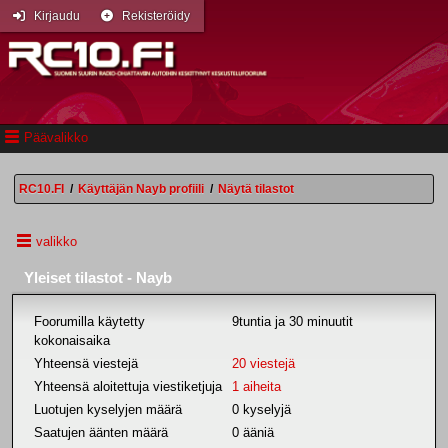
Kirjaudu
Rekisteröidy
Päävalikko
RC10.FI
/
Käyttäjän Nayb profiili
/
Näytä tilastot
valikko
Yleiset tilastot - Nayb
Foorumilla käytetty
9tuntia ja 30 minuutit
kokonaisaika
Yhteensä viestejä
20 viestejä
Yhteensä aloitettuja viestiketjuja
1 aiheita
Luotujen kyselyjen määrä
0 kyselyjä
Saatujen äänten määrä
0 ääniä