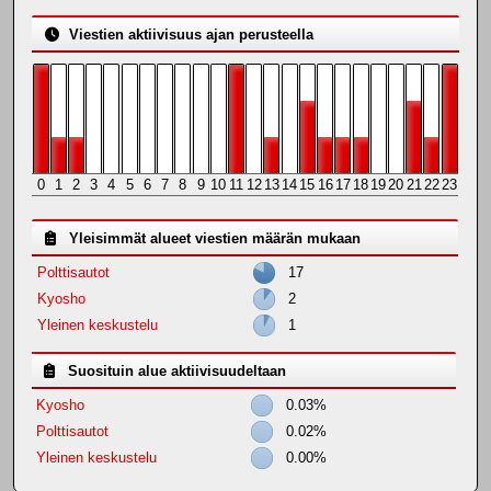
Viestien aktiivisuus ajan perusteella
0
1
2
3
4
5
6
7
8
9
10
11
12
13
14
15
16
17
18
19
20
21
22
23
Yleisimmät alueet viestien määrän mukaan
Polttisautot
17
Kyosho
2
Yleinen keskustelu
1
Suosituin alue aktiivisuudeltaan
Kyosho
0.03%
Polttisautot
0.02%
Yleinen keskustelu
0.00%