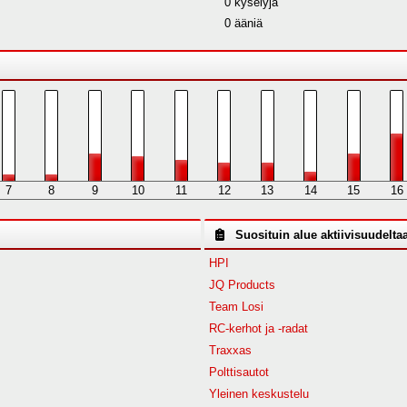
0 kyselyjä
0 ääniä
7
8
9
10
11
12
13
14
15
16
Suosituin alue aktiivisuudelta
HPI
JQ Products
Team Losi
RC-kerhot ja -radat
Traxxas
Polttisautot
Yleinen keskustelu