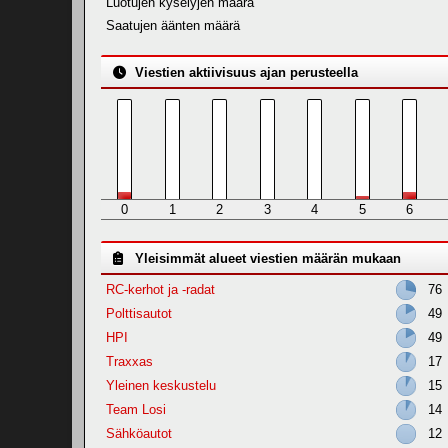
Luotujen kyselyjen määrä
Saatujen äänten määrä
Viestien aktiivisuus ajan perusteella
0
1
2
3
4
5
6
Yleisimmät alueet viestien määrän mukaan
RC-kerhot ja -radat
76
Polttisautot
49
HPI
49
Traxxas
17
Yleinen keskustelu
15
Team Losi
14
Sähköautot
12