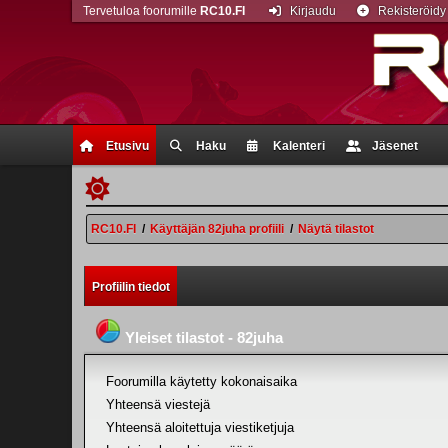
Tervetuloa foorumille
RC10.FI
Kirjaudu
Rekisteröidy
Etusivu
Haku
Kalenteri
Jäsenet
RC10.FI
/
Käyttäjän 82juha profiili
/
Näytä tilastot
Profiilin tiedot
Yleiset tilastot - 82juha
Foorumilla käytetty kokonaisaika
Yhteensä viestejä
Yhteensä aloitettuja viestiketjuja