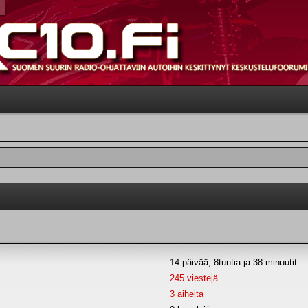
14 päivää, 8tuntia ja 38 minuutit
245 viestejä
3 aiheita