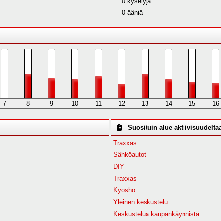
0 kyselyjä
0 ääniä
7
8
9
10
11
12
13
14
15
16
Suosituin alue aktiivisuudelta
6
Traxxas
Sähköautot
DIY
Traxxas
Kyosho
Yleinen keskustelu
Keskustelua kaupankäynnistä