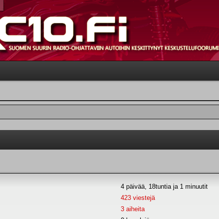
4 päivää, 18tuntia ja 1 minuutit
423 viestejä
3 aiheita