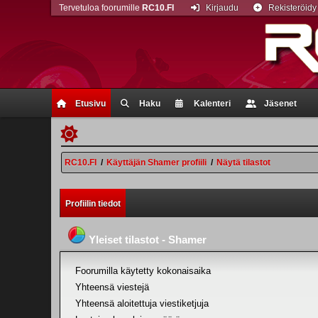
Tervetuloa foorumille
RC10.FI
Kirjaudu
Rekisteröidy
Etusivu
Haku
Kalenteri
Jäsenet
RC10.FI
/
Käyttäjän Shamer profiili
/
Näytä tilastot
Profiilin tiedot
Yleiset tilastot - Shamer
Foorumilla käytetty kokonaisaika
Yhteensä viestejä
Yhteensä aloitettuja viestiketjuja