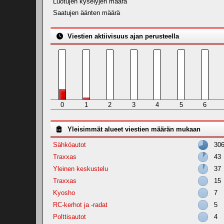
Luotujen kyselyjen määrä
Saatujen äänten määrä
Viestien aktiivisuus ajan perusteella
0
1
2
3
4
5
6
Yleisimmät alueet viestien määrän mukaan
Sähköautot
30
Traxxas
43
Yleinen keskustelu
37
Traxxas
15
Kyosho
7
RC-kerhot ja -radat
5
Polttisautot
4