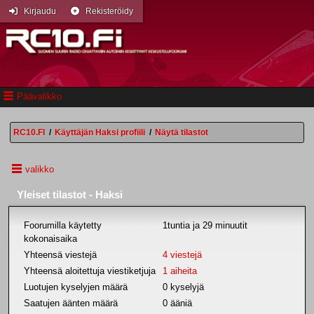
Kirjaudu
Rekisteröidy
Päävalikko
RC10.FI
/
Käyttäjän Haksi profiili
/
Näytä tilastot
valikko
Yleiset tilastot - Haksi
Foorumilla käytetty
1tuntia ja 29 minuutit
kokonaisaika
Yhteensä viestejä
4 viestejä
Yhteensä aloitettuja viestiketjuja
1 aiheita
Luotujen kyselyjen määrä
0 kyselyjä
Saatujen äänten määrä
0 ääniä