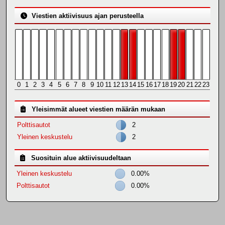
Viestien aktiivisuus ajan perusteella
0
1
2
3
4
5
6
7
8
9
10
11
12
13
14
15
16
17
18
19
20
21
22
23
Yleisimmät alueet viestien määrän mukaan
Polttisautot
2
Yleinen keskustelu
2
Suosituin alue aktiivisuudeltaan
Yleinen keskustelu
0.00%
Polttisautot
0.00%