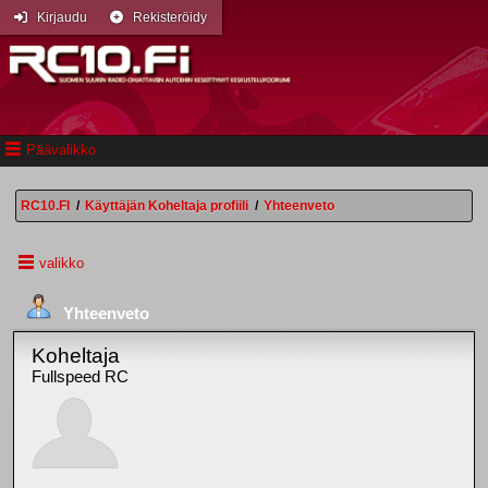
Kirjaudu
Rekisteröidy
Päävalikko
RC10.FI
/
Käyttäjän Koheltaja profiili
/
Yhteenveto
valikko
Yhteenveto
Koheltaja
Fullspeed RC