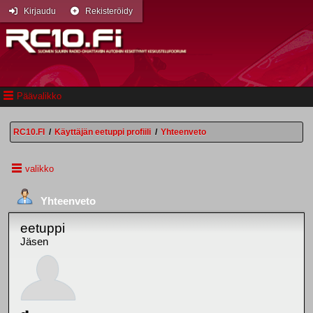
Kirjaudu
Rekisteröidy
Päävalikko
RC10.FI
/
Käyttäjän eetuppi profiili
/
Yhteenveto
valikko
Yhteenveto
eetuppi
Jäsen