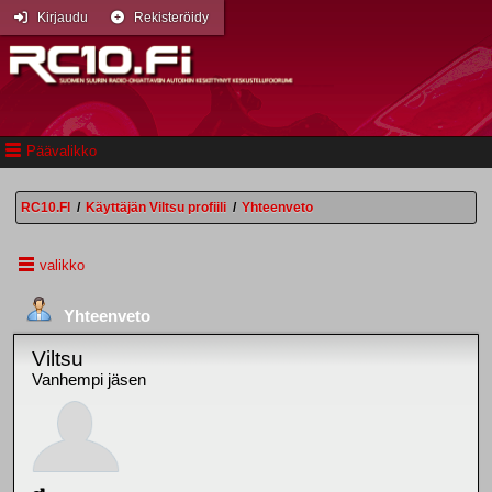
Kirjaudu
Rekisteröidy
Päävalikko
RC10.FI
/
Käyttäjän Viltsu profiili
/
Yhteenveto
valikko
Yhteenveto
Viltsu
Vanhempi jäsen