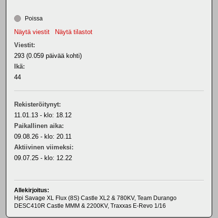
Poissa
Näytä viestit
Näytä tilastot
Viestit:
293 (0.059 päivää kohti)
Ikä:
44
Rekisteröitynyt:
11.01.13 - klo: 18.12
Paikallinen aika:
09.08.26 - klo: 20.11
Aktiivinen viimeksi:
09.07.25 - klo: 12.22
Allekirjoitus:
Hpi Savage XL Flux (8S) Castle XL2 & 780KV, Team Durango
DESC410R Castle MMM & 2200KV, Traxxas E-Revo 1/16