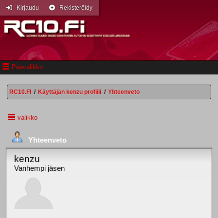
Kirjaudu
Rekisteröidy
Päävalikko
RC10.FI
/
Käyttäjän kenzu profiili
/
Yhteenveto
valikko
Yhteenveto
kenzu
Vanhempi jäsen