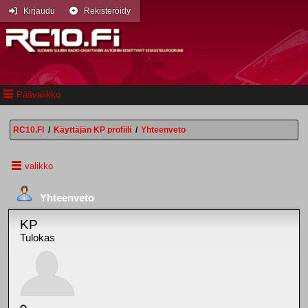
Kirjaudu
Rekisteröidy
Päävalikko
RC10.FI
/
Käyttäjän KP profiili
/
Yhteenveto
valikko
Yhteenveto
KP
Tulokas