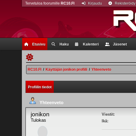
Tervetuloa foorumille
RC10.FI
Kirjaudu
Rekisteröidy
Etusivu
Haku
Kalenteri
Jäsenet
RC10.FI
/
Käyttäjän jonikon profiili
/
Yhteenveto
Profiilin tiedot
Yhteenveto
jonikon
Viestit:
Tulokas
Ikä: