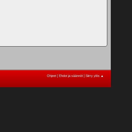
|
|
Ohjeet
Ehdot ja säännöt
Siirry ylös ▲