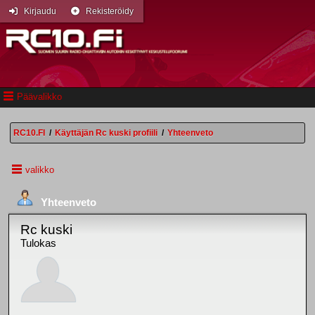
Kirjaudu
Rekisteröidy
Päävalikko
RC10.FI
/
Käyttäjän Rc kuski profiili
/
Yhteenveto
valikko
Yhteenveto
Rc kuski
Tulokas