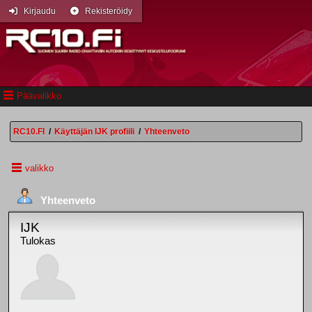
Kirjaudu
Rekisteröidy
Päävalikko
RC10.FI
/
Käyttäjän IJK profiili
/
Yhteenveto
valikko
Yhteenveto
IJK
Tulokas