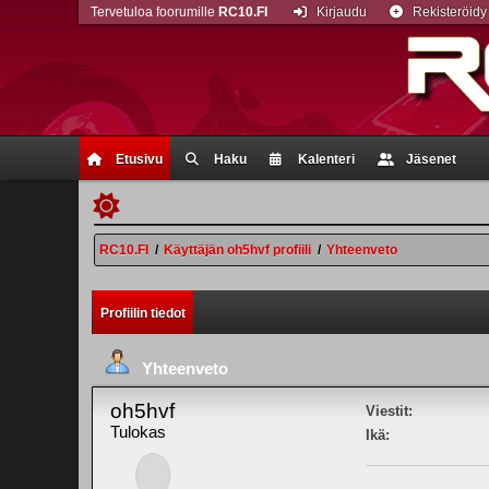
Tervetuloa foorumille
RC10.FI
Kirjaudu
Rekisteröidy
Etusivu
Haku
Kalenteri
Jäsenet
RC10.FI
/
Käyttäjän oh5hvf profiili
/
Yhteenveto
Profiilin tiedot
Yhteenveto
oh5hvf
Viestit:
Tulokas
Ikä: