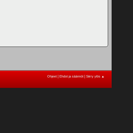
|
|
Ohjeet
Ehdot ja säännöt
Siirry ylös ▲