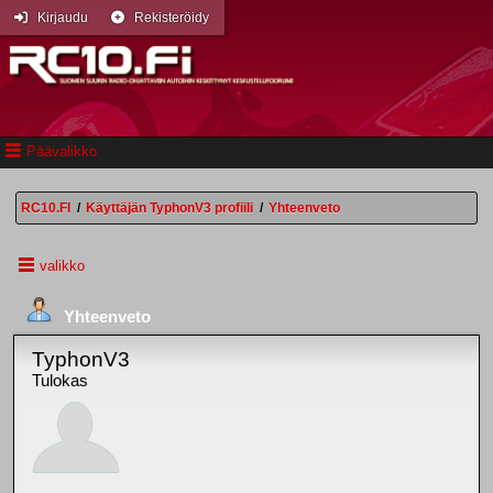
Kirjaudu
Rekisteröidy
Päävalikko
RC10.FI
/
Käyttäjän TyphonV3 profiili
/
Yhteenveto
valikko
Yhteenveto
TyphonV3
Tulokas