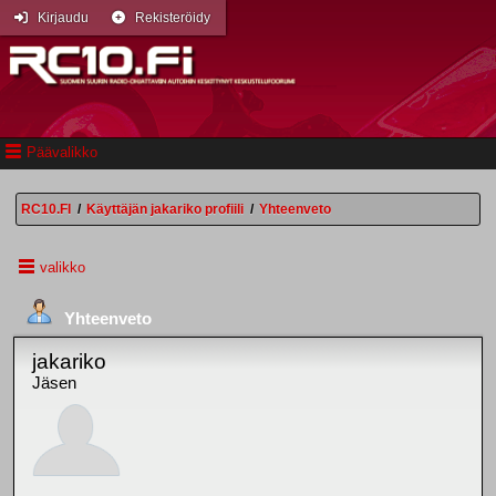
Kirjaudu
Rekisteröidy
Päävalikko
RC10.FI
/
Käyttäjän jakariko profiili
/
Yhteenveto
valikko
Yhteenveto
jakariko
Jäsen