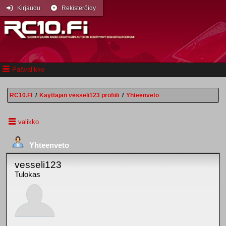
Kirjaudu
Rekisteröidy
Päävalikko
RC10.FI
/
Käyttäjän vesseli123 profiili
/
Yhteenveto
valikko
Yhteenveto
vesseli123
Tulokas