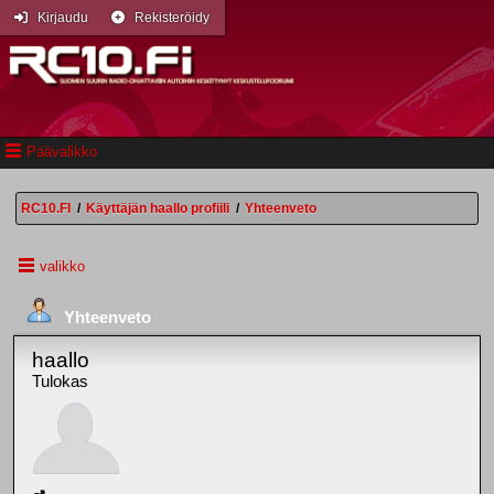
Kirjaudu
Rekisteröidy
Päävalikko
RC10.FI
/
Käyttäjän haallo profiili
/
Yhteenveto
valikko
Yhteenveto
haallo
Tulokas