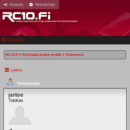
Kirjaudu
Rekisteröidy
Päävalikko
RC10.FI
/
Käyttäjän jaritee profiili
/
Yhteenveto
valikko
Yhteenveto
jaritee
Tulokas