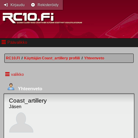
Kirjaudu
Rekisteröidy
Päävalikko
RC10.FI
/
Käyttäjän Coast_artillery profiili
/
Yhteenveto
valikko
Yhteenveto
Coast_artillery
Jäsen