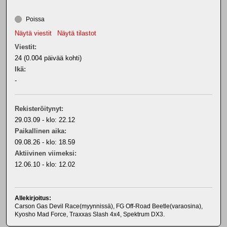
Poissa
Näytä viestit
Näytä tilastot
Viestit:
24 (0.004 päivää kohti)
Ikä:
-
Rekisteröitynyt:
29.03.09 - klo: 22.12
Paikallinen aika:
09.08.26 - klo: 18.59
Aktiivinen viimeksi:
12.06.10 - klo: 12.02
Allekirjoitus:
Carson Gas Devil Race(myynnissä), FG Off-Road Beetle(varaosina),
Kyosho Mad Force, Traxxas Slash 4x4, Spektrum DX3.