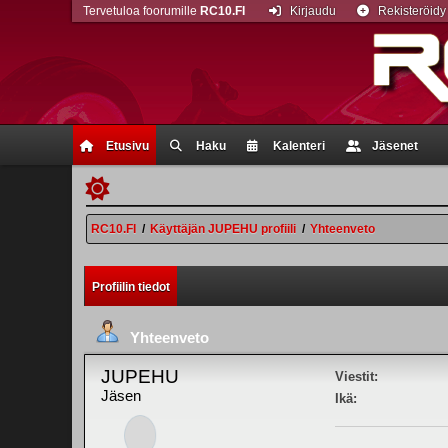
Tervetuloa foorumille
RC10.FI
Kirjaudu
Rekisteröidy
Etusivu
Haku
Kalenteri
Jäsenet
RC10.FI
/
Käyttäjän JUPEHU profiili
/
Yhteenveto
Profiilin tiedot
Yhteenveto
JUPEHU
Viestit:
Jäsen
Ikä: