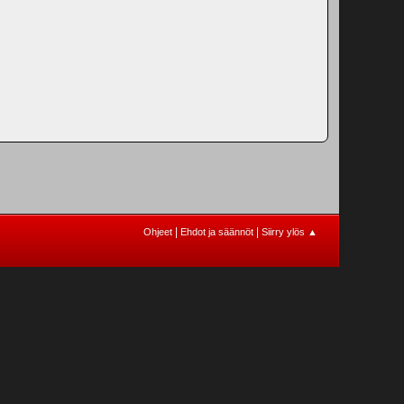
|
|
Ohjeet
Ehdot ja säännöt
Siirry ylös ▲