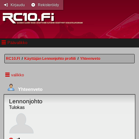
Kirjaudu
Rekisteröidy
Päävalikko
RC10.FI
/
Käyttäjän Lennonjohto profiili
/
Yhteenveto
valikko
Yhteenveto
Lennonjohto
Tulokas