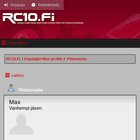
Kirjaudu
Rekisteröidy
Päävalikko
RC10.FI
/
Käyttäjän Max profiili
/
Yhteenveto
valikko
Yhteenveto
Max
Vanhempi jäsen