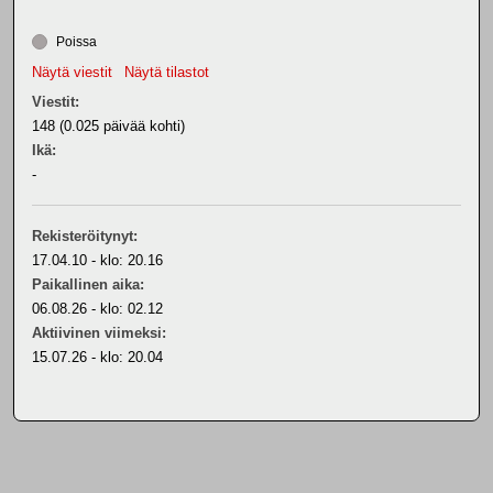
Poissa
Näytä viestit
Näytä tilastot
Viestit:
148 (0.025 päivää kohti)
Ikä:
-
Rekisteröitynyt:
17.04.10 - klo: 20.16
Paikallinen aika:
06.08.26 - klo: 02.12
Aktiivinen viimeksi:
15.07.26 - klo: 20.04