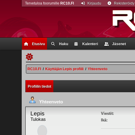
Tervetuloa foorumille
RC10.FI
Kirjaudu
Rekisteröidy
Etusivu
Haku
Kalenteri
Jäsenet
RC10.FI
/
Käyttäjän Lepis profiili
/
Yhteenveto
Profiilin tiedot
Yhteenveto
Lepis
Viestit:
Tulokas
Ikä: