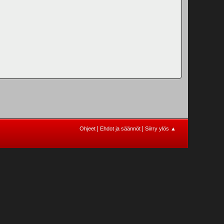
|
|
Ohjeet
Ehdot ja säännöt
Siirry ylös ▲