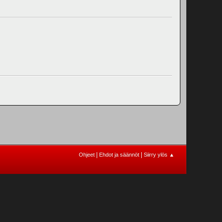
|
|
Ohjeet
Ehdot ja säännöt
Siirry ylös ▲