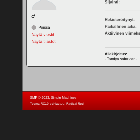
Sijainti:
Rekisteröitynyt:
Paikallinen aika:
Poissa
Aktiivinen viimeks
Näytä viestit
Näytä tilastot
Allekirjoitus:
- Tamiya solar car -
,
SMF © 2023
Simple Machines
Teema RC10 pohjautuu:
Radical Red