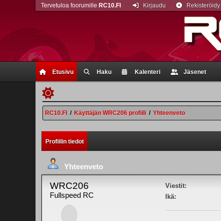
Tervetuloa foorumille
RC10.FI
Kirjaudu
Rekisteröidy
Etusivu
Haku
Kalenteri
Jäsenet
RC10.FI
/
Käyttäjän WRC206 profiili
/
Yhteenveto
Profiilin tiedot
Yhteenveto
WRC206
Viestit:
Fullspeed RC
Ikä: