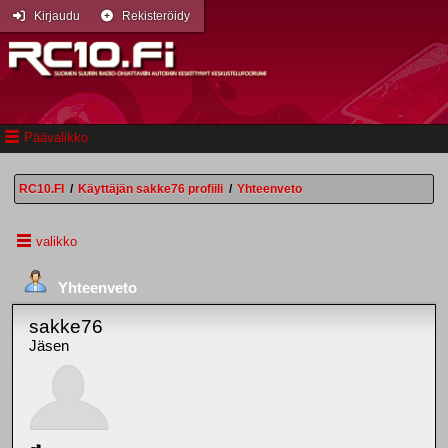
Kirjaudu
Rekisteröidy
Päävalikko
RC10.FI
/
Käyttäjän sakke76 profiili
/
Yhteenveto
valikko
Yhteenveto
sakke76
Jäsen