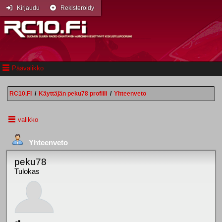
Kirjaudu
Rekisteröidy
Päävalikko
RC10.FI
/
Käyttäjän peku78 profiili
/
Yhteenveto
valikko
Yhteenveto
peku78
Tulokas