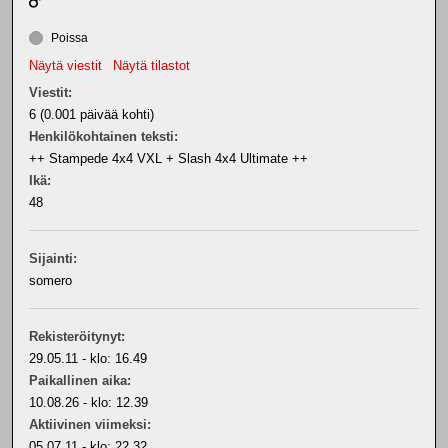
Poissa
Näytä viestit
Näytä tilastot
Viestit:
6 (0.001 päivää kohti)
Henkilökohtainen teksti:
++ Stampede 4x4 VXL + Slash 4x4 Ultimate ++
Ikä:
48
Sijainti:
somero
Rekisteröitynyt:
29.05.11 - klo: 16.49
Paikallinen aika:
10.08.26 - klo: 12.39
Aktiivinen viimeksi:
05.07.11 - klo: 22.32