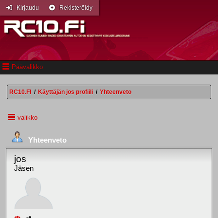
Kirjaudu
Rekisteröidy
Päävalikko
RC10.FI
/
Käyttäjän jos profiili
/
Yhteenveto
valikko
Yhteenveto
jos
Jäsen